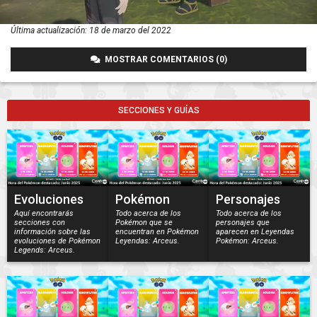
Última actualización:
18 de marzo del 2022
MOSTRAR COMENTARIOS (0)
SECCIONES Y GUÍAS
Evoluciones
Pokémon
Personajes
Aquí encontrarás
Todo acerca de los
Todo acerca de los
secciones con
Pokémon que se
personajes que
información sobre las
encuentran en Pokémon
aparecen en Leyendas
evoluciones de Pokémon
Leyendas: Arceus.
Pokémon: Arceus.
Legends: Arceus.