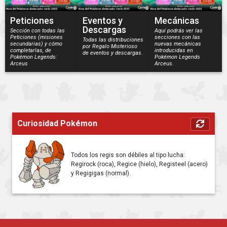
Peticiones
Eventos y
Mecánicas
Descargas
Sección con todas las
Aquí podrás ver las
Peticiones (misiones
secciones con las
Todas las distribuciones
secundarias) y cómo
nuevas mecánicas
por Regalo Misterioso
completarlas, de
introducidas en
de eventos y descargas.
Pokémon Legends:
Pokémon Legends
Arceus
Arceus.
Curiosidad Pokémon
Todos los regis son débiles al tipo lucha:
Regirock (roca), Regice (hielo), Registeel (acero)
y Regigigas (normal).