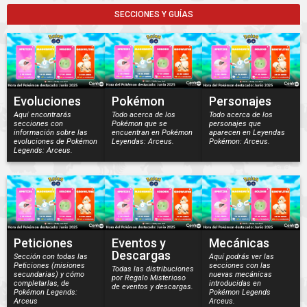
SECCIONES Y GUÍAS
Evoluciones
Pokémon
Personajes
Aquí encontrarás
Todo acerca de los
Todo acerca de los
secciones con
Pokémon que se
personajes que
información sobre las
encuentran en Pokémon
aparecen en Leyendas
evoluciones de Pokémon
Leyendas: Arceus.
Pokémon: Arceus.
Legends: Arceus.
Peticiones
Eventos y
Mecánicas
Descargas
Sección con todas las
Aquí podrás ver las
Peticiones (misiones
secciones con las
Todas las distribuciones
secundarias) y cómo
nuevas mecánicas
por Regalo Misterioso
completarlas, de
introducidas en
de eventos y descargas.
Pokémon Legends:
Pokémon Legends
Arceus
Arceus.