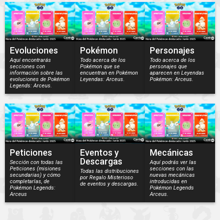
Evoluciones
Pokémon
Personajes
Aquí encontrarás
Todo acerca de los
Todo acerca de los
secciones con
Pokémon que se
personajes que
información sobre las
encuentran en Pokémon
aparecen en Leyendas
evoluciones de Pokémon
Leyendas: Arceus.
Pokémon: Arceus.
Legends: Arceus.
Peticiones
Eventos y
Mecánicas
Descargas
Sección con todas las
Aquí podrás ver las
Peticiones (misiones
secciones con las
Todas las distribuciones
secundarias) y cómo
nuevas mecánicas
por Regalo Misterioso
completarlas, de
introducidas en
de eventos y descargas.
Pokémon Legends:
Pokémon Legends
Arceus
Arceus.