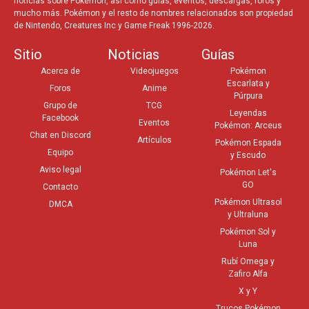
noticias sobre Pokémon, así como guías, eventos, descargas, foros y
mucho más. Pokémon y el resto de nombres relacionados son propiedad
de Nintendo, Creatures Inc y Game Freak 1996-2026.
Sitio
Noticias
Guías
Acerca de
Videojuegos
Pokémon
Escarlata y
Foros
Anime
Púrpura
Grupo de
TCG
Leyendas
Facebook
Eventos
Pokémon: Arceus
Chat en Discord
Artículos
Pokémon Espada
Equipo
y Escudo
Aviso legal
Pokémon Let's
GO
Contacto
Pokémon Ultrasol
DMCA
y Ultraluna
Pokémon Sol y
Luna
Rubí Omega y
Zafiro Alfa
X y Y
Trucos Pokémon