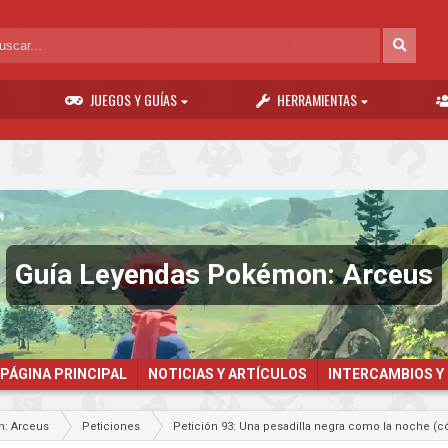
JUEGOS Y GUÍAS
HERRAMIENTAS
Guía Leyendas Pokémon: Arceus
PÁGINA PRINCIPAL
NOTICIAS Y ARTÍCULOS
INTERCAMBIOS Y
: Arceus
Peticiones
Petición 93: Una pesadilla negra como la noche 