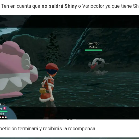
. Ten en cuenta que
no saldrá Shiny
o Variocolor ya que tiene Sh
petición terminará y recibirás la recompensa.