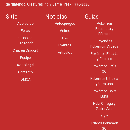
de Nintendo, Creatures Inc y Game Freak 1996-2026.
Sitio
Noticias
Guías
Acerca de
Videojuegos
Pokémon
Escarlata y
Foros
Anime
Púrpura
Grupo de
TCG
Leyendas
Facebook
Eventos
Pokémon: Arceus
Chat en Discord
Artículos
Pokémon Espada
Equipo
y Escudo
Aviso legal
Pokémon Let's
GO
Contacto
Pokémon Ultrasol
DMCA
y Ultraluna
Pokémon Sol y
Luna
Rubí Omega y
Zafiro Alfa
X y Y
Trucos Pokémon
GO