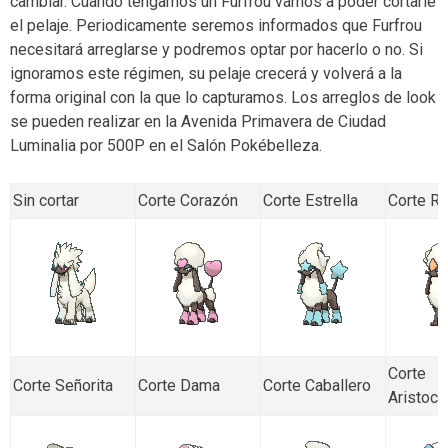
cambiar. Cuando tengamos un Furfrou vamos a poder cortarle
el pelaje. Periodicamente seremos informados que Furfrou
necesitará arreglarse y podremos optar por hacerlo o no. Si
ignoramos este régimen, su pelaje crecerá y volverá a la
forma original con la que lo capturamos. Los arreglos de look
se pueden realizar en la Avenida Primavera de Ciudad
Luminalia por 500P en el Salón Pokébelleza.
Sin cortar
Corte Corazón
Corte Estrella
Corte R
Corte
Corte Señorita
Corte Dama
Corte Caballero
Aristocr