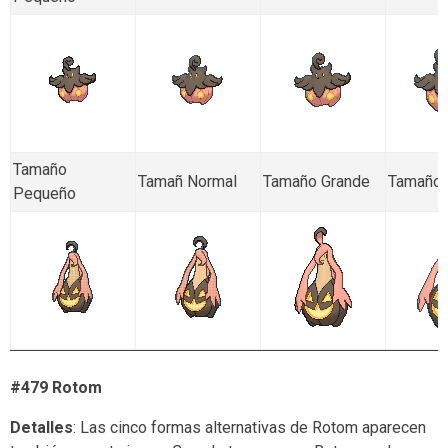
Tamaño
Tamañ Normal
Tamaño Grande
Tamaño 
Pequeño
#479 Rotom
Detalles
: Las cinco formas alternativas de Rotom aparecen