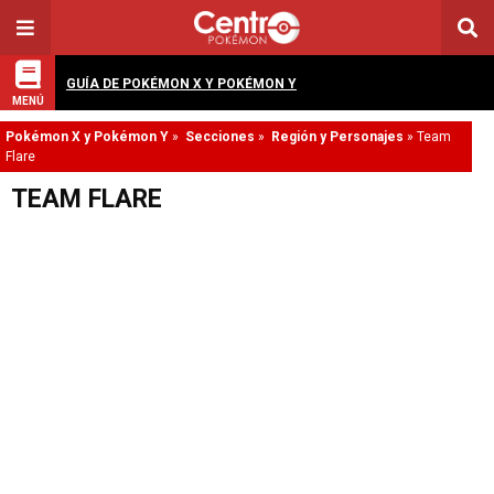
GUÍA DE POKÉMON X Y POKÉMON Y
MENÚ
Pokémon X y Pokémon Y
»
Secciones
»
Región y Personajes
»
Team
Flare
TEAM FLARE