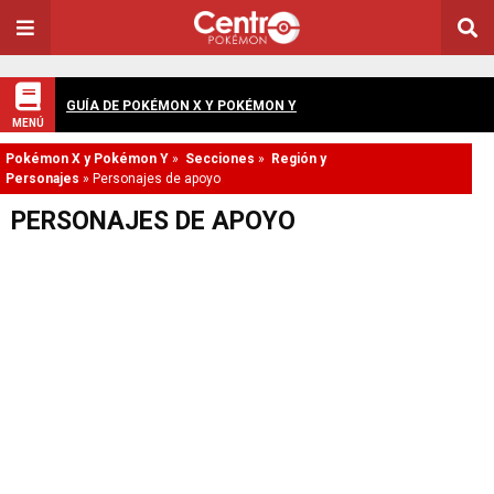
GUÍA DE POKÉMON X Y POKÉMON Y
MENÚ
Pokémon X y Pokémon Y
»
Secciones
»
Región y
Personajes
»
Personajes de apoyo
PERSONAJES DE APOYO