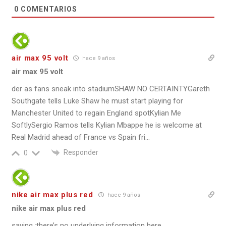
0
COMENTARIOS
air max 95 volt
hace 9 años
air max 95 volt
der as fans sneak into stadiumSHAW NO CERTAINTYGareth
Southgate tells Luke Shaw he must start playing for
Manchester United to regain England spotKylian Me
SoftlySergio Ramos tells Kylian Mbappe he is welcome at
Real Madrid ahead of France vs Spain fri…
Responder
0
nike air max plus red
hace 9 años
nike air max plus red
saying ;there’s no underlying information here.