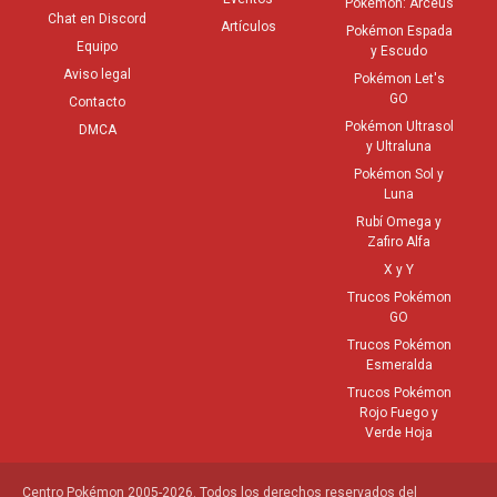
Pokémon: Arceus
Chat en Discord
Artículos
Pokémon Espada
Equipo
y Escudo
Aviso legal
Pokémon Let's
GO
Contacto
Pokémon Ultrasol
DMCA
y Ultraluna
Pokémon Sol y
Luna
Rubí Omega y
Zafiro Alfa
X y Y
Trucos Pokémon
GO
Trucos Pokémon
Esmeralda
Trucos Pokémon
Rojo Fuego y
Verde Hoja
Centro Pokémon 2005-2026. Todos los derechos reservados del