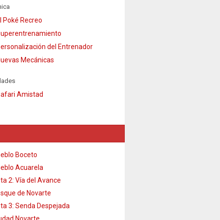
ica
l Poké Recreo
uperentrenamiento
ersonalización del Entrenador
uevas Mecánicas
dades
afari Amistad
eblo Boceto
eblo Acuarela
ta 2: Vía del Avance
sque de Novarte
ta 3: Senda Despejada
udad Novarte