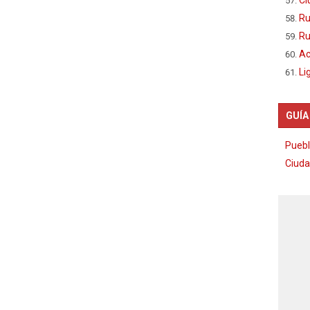
Ru
Ru
Ac
Li
GUÍA
Puebl
Ciuda