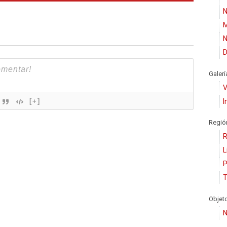
N
M
N
D
Galerí
V
I
[+]
Regió
R
L
P
T
Objet
N