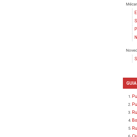
Mécan
E
S
P
N
Nove
S
GUIA
Pu
Pu
Ru
Bo
Ru
Ci