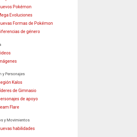
uevos Pokémon
ega Evoluciones
uevas Formas de Pokémon
iferencias de género
a
ideos
mágenes
n y Personajes
egión Kalos
íderes de Gimnasio
ersonajes de apoyo
eam Flare
os y Movimientos
uevas habilidades