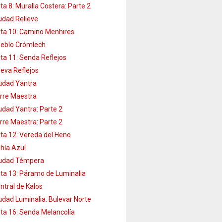
ta 8: Muralla Costera: Parte 2
udad Relieve
ta 10: Camino Menhires
eblo Crómlech
ta 11: Senda Reflejos
eva Reflejos
udad Yantra
rre Maestra
udad Yantra: Parte 2
rre Maestra: Parte 2
ta 12: Vereda del Heno
hía Azul
udad Témpera
ta 13: Páramo de Luminalia
ntral de Kalos
udad Luminalia: Bulevar Norte
ta 16: Senda Melancolía