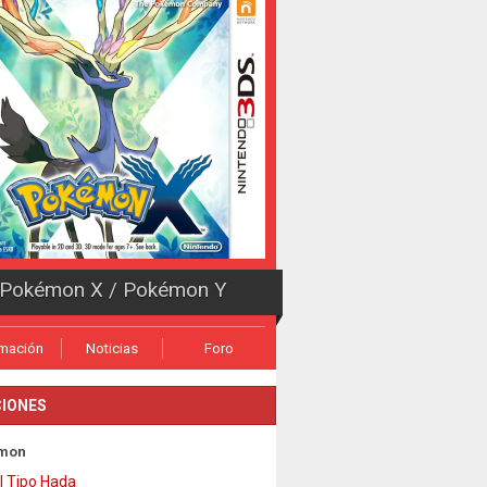
Pokémon X / Pokémon Y
rmación
Noticias
Foro
IONES
mon
l Tipo Hada