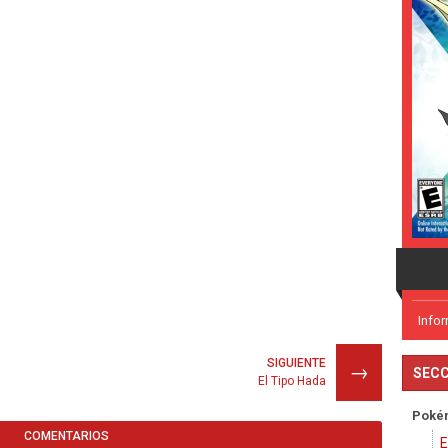
Info
SIGUIENTE
→
SECC
El Tipo Hada
Poké
COMENTARIOS
E