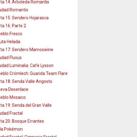
ta 14: Arboleda Romantis
udad Romantis
ta 15: Sendero Hojarasca
ta 16: Parte 2
eblo Fresco
uta Helada
ta 17: Sendero Mamoswine
udad Fluxus
udad Luminalia: Café Lysson
eblo Crómlech: Guarida Team Flare
ta 18: Senda Valle Angosto
eva Desenlace
eblo Mosaico
ta 19: Senda del Gran Valle
udad Fractal
ta 20: Bosque Errantes
lla Pokémon
udad Fractal: Gimnasio Fractal