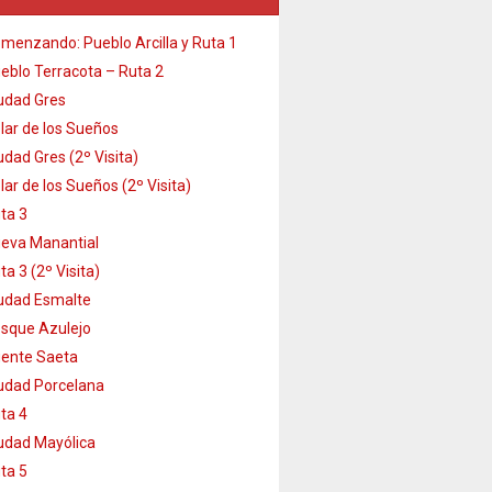
menzando: Pueblo Arcilla y Ruta 1
eblo Terracota – Ruta 2
udad Gres
lar de los Sueños
udad Gres (2º Visita)
lar de los Sueños (2º Visita)
ta 3
eva Manantial
ta 3 (2º Visita)
udad Esmalte
sque Azulejo
ente Saeta
udad Porcelana
ta 4
udad Mayólica
ta 5