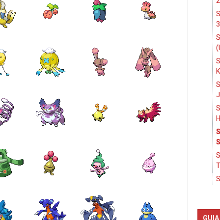
2
S
3
S
(
S
K
S
J
S
H
S
S
S
T
S
GUIA