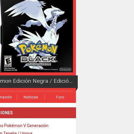
Pokémon Edición Negra / Edición Blanca
rmación
Noticias
Foro
IONES
os Pokémon V Generación
n Teselia / Unova