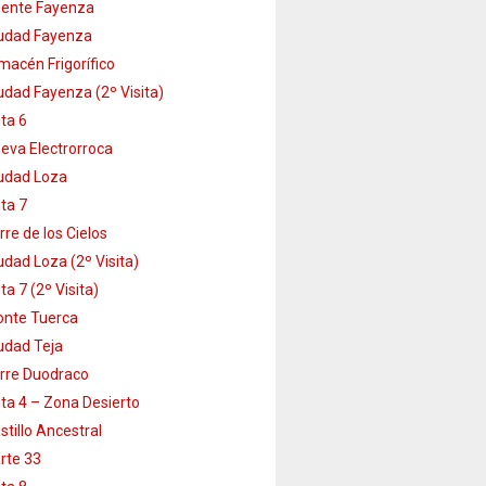
ente Fayenza
udad Fayenza
macén Frigorífico
udad Fayenza (2º Visita)
ta 6
eva Electrorroca
udad Loza
ta 7
rre de los Cielos
udad Loza (2º Visita)
ta 7 (2º Visita)
nte Tuerca
udad Teja
rre Duodraco
ta 4 – Zona Desierto
stillo Ancestral
rte 33