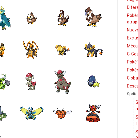
Difer
Poké
atrap
Nuevo
Exclu
Mécan
C-Ge
PokéT
Pokém
Globa
Desca
Sprite
S
a
S
1
S