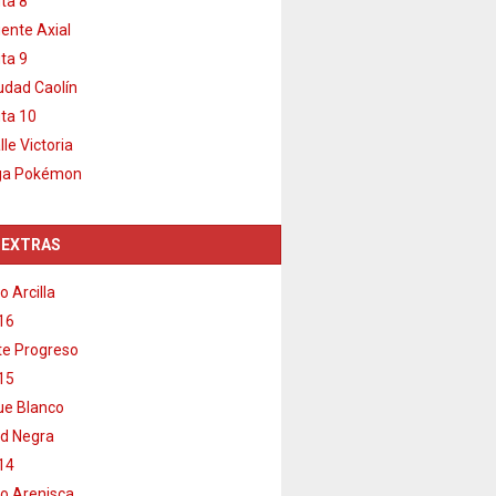
ta 8
ente Axial
ta 9
udad Caolín
ta 10
lle Victoria
ga Pokémon
 EXTRAS
o Arcilla
16
e Progreso
15
e Blanco
d Negra
14
o Arenisca