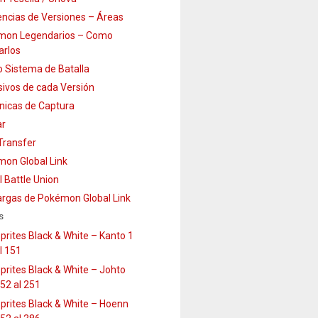
encias de Versiones – Áreas
mon Legendarios – Como
arlos
 Sistema de Batalla
sivos de cada Versión
icas de Captura
ar
ransfer
on Global Link
l Battle Union
rgas de Pokémon Global Link
s
prites Black & White – Kanto 1
l 151
prites Black & White – Johto
52 al 251
prites Black & White – Hoenn