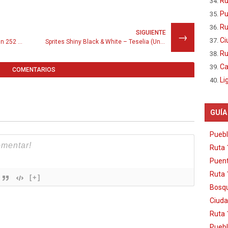
Ru
Pu
Ru
SIGUIENTE
→
Ci
Sprites Shiny Black & White – Hoenn 252 al 386
Sprites Shiny Black & White – Teselia (Unova) 494 al 649
Ru
Ca
COMENTARIOS
Li
GUÍA
Puebl
Ruta 
Puent
Ruta 
[+]
Bosqu
Ciuda
Ruta 
Puebl