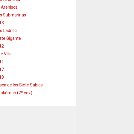
 Arenisca
s Submarinas
13
o Ladrillo
te Gigante
12
e Villa
11
17
18
sca de los Siete Sabios
Pokémon (2º vez)