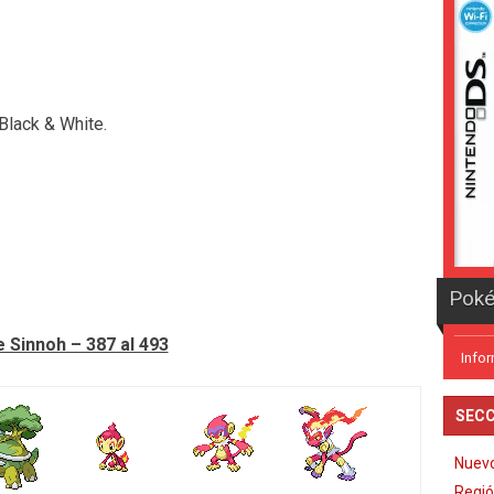
Black & White.
e Sinnoh – 387 al 493
Info
SECC
Nuev
Regió