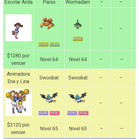
Escolar Anita
Paras
Wormadam
–
–
–
–
$1280 por
Nivel 64
Nivel 64
–
–
vencer
Animadora
Swoobat
Swoobat
–
–
Ena y Lina
–
–
$3120 por
Nivel 65
Nivel 65
–
–
vencer.