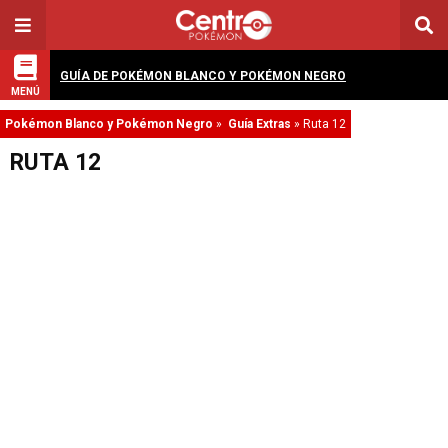
GUÍA DE POKÉMON BLANCO Y POKÉMON NEGRO
MENÚ
Pokémon Blanco y Pokémon Negro
»
Guía Extras
»
Ruta 12
RUTA 12