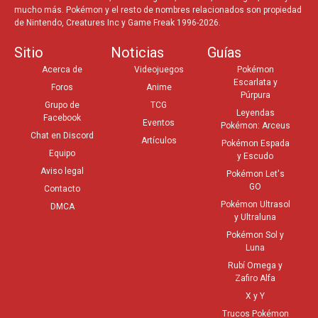
mucho más. Pokémon y el resto de nombres relacionados son propiedad
de Nintendo, Creatures Inc y Game Freak 1996-2026.
Sitio
Noticias
Guías
Acerca de
Videojuegos
Pokémon
Escarlata y
Foros
Anime
Púrpura
Grupo de
TCG
Leyendas
Facebook
Eventos
Pokémon: Arceus
Chat en Discord
Artículos
Pokémon Espada
Equipo
y Escudo
Aviso legal
Pokémon Let's
GO
Contacto
Pokémon Ultrasol
DMCA
y Ultraluna
Pokémon Sol y
Luna
Rubí Omega y
Zafiro Alfa
X y Y
Trucos Pokémon