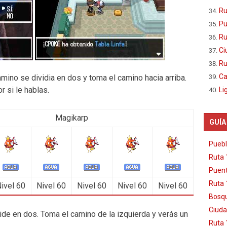
Ru
Pu
Ru
Ci
Ru
Ca
amino se dividia en dos y toma el camino hacia arriba.
 si le hablas.
Li
Magikarp
GUÍA
Puebl
Ruta 
Puent
Ruta 
ivel 60
Nivel 60
Nivel 60
Nivel 60
Nivel 60
Bosqu
Ciuda
de en dos. Toma el camino de la izquierda y verás un
Ruta 