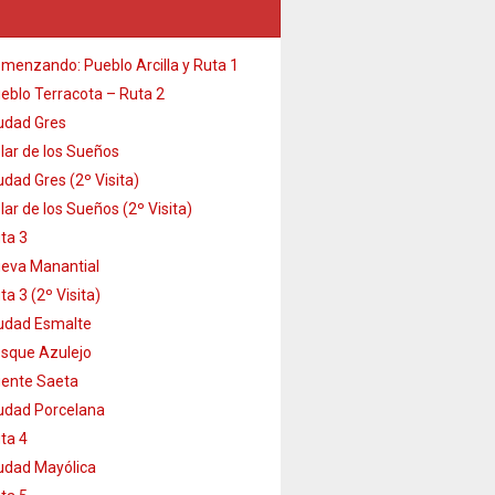
menzando: Pueblo Arcilla y Ruta 1
eblo Terracota – Ruta 2
udad Gres
lar de los Sueños
udad Gres (2º Visita)
lar de los Sueños (2º Visita)
ta 3
eva Manantial
ta 3 (2º Visita)
udad Esmalte
sque Azulejo
ente Saeta
udad Porcelana
ta 4
udad Mayólica