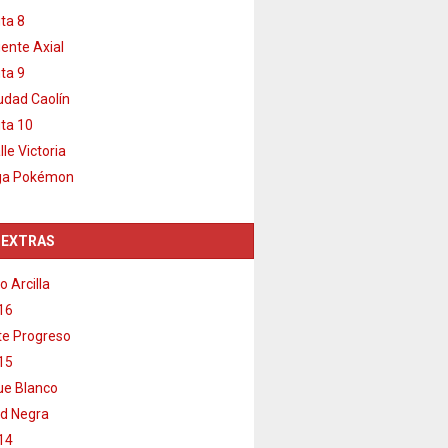
ta 8
ente Axial
ta 9
udad Caolín
ta 10
lle Victoria
ga Pokémon
 EXTRAS
o Arcilla
16
e Progreso
15
e Blanco
d Negra
14