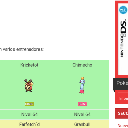
on varios entrenadores:
Kricketot
Chimecho
Info
SECC
Nivel 64
Nivel 64
Farfetch´d
Granbull
Nuev