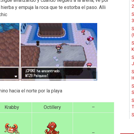
.Sigue avanzando y cuando llegues a la arena, ve por
S
2
 hierba y empuja la roca que te estorba el paso. Alli
chic
S
3
S
(
S
K
S
J
S
H
S
ino hacia el norte por la playa
S
S
Krabby
Octillery
–
T
S
–