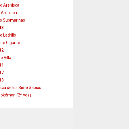
o Arenisca
 Arenisca
s Submarinas
13
o Ladrillo
te Gigante
12
e Villa
11
17
18
sca de los Siete Sabios
Pokémon (2º vez)