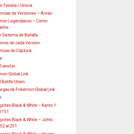
n Teselia / Unova
encias de Versiones – Áreas
mon Legendarios – Como
arlos
 Sistema de Batalla
sivos de cada Versión
icas de Captura
ar
ransfer
on Global Link
l Battle Union
rgas de Pokémon Global Link
s
prites Black & White – Kanto 1
l 151
prites Black & White – Johto
52 al 251