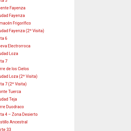
ta 5
ente Fayenza
udad Fayenza
macén Frigorífico
udad Fayenza (2º Visita)
ta 6
eva Electrorroca
udad Loza
ta 7
rre de los Cielos
udad Loza (2º Visita)
ta 7 (2º Visita)
nte Tuerca
udad Teja
rre Duodraco
ta 4 – Zona Desierto
stillo Ancestral
rte 33