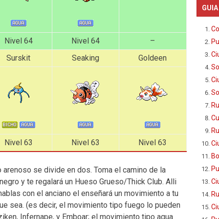
GUIA
Co
Nivel 64
Nivel 64
–
Pu
Ci
Surskit
Seaking
Goldeen
So
Ci
So
Ru
Cu
Ru
Nivel 63
Nivel 63
Nivel 63
Ci
Bo
Pu
 arenoso se divide en dos. Toma el camino de la
negro y te regalará un Hueso Grueso/Thick Club. Alli
Ci
 hablas con el anciano el enseñará un movimiento a tu
Ru
e sea. (es decir, el movimiento tipo fuego lo pueden
Ci
ziken, Infernape, y Emboar; el movimiento tipo agua