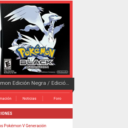
Pokémon Edición Negra / Edición Blanca
rmación
Noticias
Foro
IONES
os Pokémon V Generación