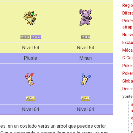
Regió
Difer
Poké
atrap
Nuevo
Exclu
Nivel 64
Nivel 64
Mécan
Plusle
Minun
C-Ge
PokéT
Pokém
Globa
Desca
Sprite
S
Nivel 64
Nivel 64
a
S
1
es, en un costado verás un arbol que puedes cortar.