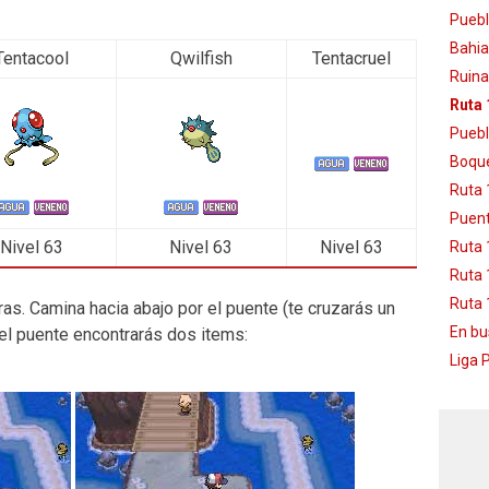
Puebl
Bahia
Tentacool
Qwilfish
Tentacruel
Ruina
Ruta 
Puebl
Boque
Ruta 
Puent
Nivel 63
Nivel 63
Nivel 63
Ruta 
Ruta 
Ruta 
s. Camina hacia abajo por el puente (te cruzarás un
En bu
del puente encontrarás dos items:
Liga 