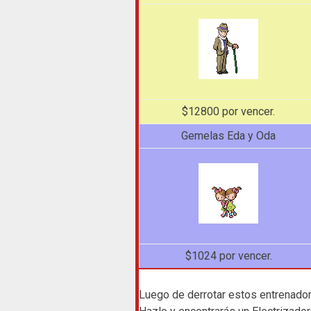
$12800 por vencer.
Gemelas Eda y Oda
$1024 por vencer.
Luego de derrotar estos entrenador