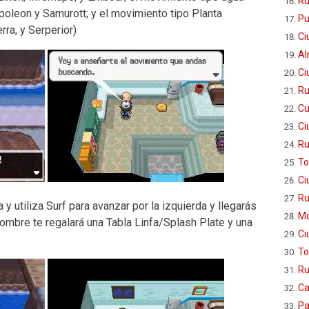
Ru
poleon y Samurott; y el movimiento tipo Planta
Pu
rra, y Serperior)
Ci
Al
Ci
Ru
Cu
Ci
Ru
To
Ci
Ru
 y utiliza Surf para avanzar por la izquierda y llegarás
Mo
 hombre te regalará una Tabla Linfa/Splash Plate y una
Ci
To
Ru
Ca
Pa