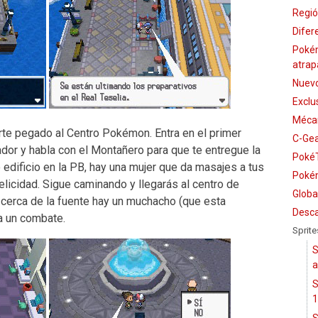
Regió
Difer
Poké
atrap
Nuevo
Exclu
Mécan
rte pegado al Centro Pokémon. Entra en el primer
C-Ge
vador y habla con el Montañero para que te entregue la
PokéT
ificio en la PB, hay una mujer que da masajes a tus
Pokém
icidad. Sigue caminando y llegarás al centro de
Globa
i cerca de la fuente hay un muchacho (que esta
Desca
 a un combate.
Sprite
S
a
S
1