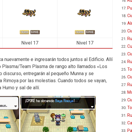
Ru
Pu
Ci
Al
Ci
Ru
Nivel 17
Nivel 17
Cu
Ci
ca nuevamente e ingresarán todos juntos al Edificio. Allí
Ru
po Plasma/Team Plasma de rango alto llamados «Los
To
go discurso, entregarán al pequeño Munna y se
Ci
ya Rimoya por las molestias. Cuando todos se vayan,
Ru
 Humo y sal de allí.
Mo
Ci
To
Ru
Ca
Pa