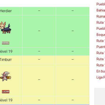
Puebl
Bahia
Herdier
–
–
Ruina
Ruta 
Puebl
–
–
Boque
Ruta 
Puent
Nivel 19
–
–
Ruta 
Ruta 
Timburr
–
–
Ruta 
En bu
Liga 
–
–
Nivel 19
–
–