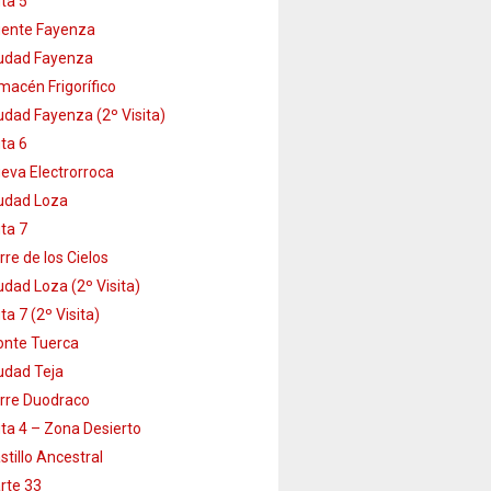
ta 5
ente Fayenza
udad Fayenza
macén Frigorífico
udad Fayenza (2º Visita)
ta 6
eva Electrorroca
udad Loza
ta 7
rre de los Cielos
udad Loza (2º Visita)
ta 7 (2º Visita)
nte Tuerca
udad Teja
rre Duodraco
ta 4 – Zona Desierto
stillo Ancestral
rte 33