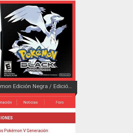
Pokémon Edición Negra / Edición Blanca
rmación
Noticias
Foro
IONES
os Pokémon V Generación