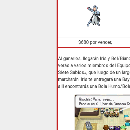
$680 por vencer,
Al ganarles, llegarán Iris y Bel/Bian
verás a varios miembros del Equi
Siete Sabios», que luego de un lar
marcharán. Iris te entregará una Ba
alli encontrarás una Bola Humo/Bola