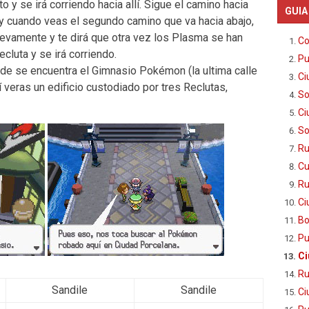
o y se irá corriendo hacia allí. Sigue el camino hacia
GUIA
 y cuando veas el segundo camino que va hacia abajo,
uevamente y te dirá que otra vez los Plasma se han
Co
luta y se irá corriendo.
Pu
nde se encuentra el Gimnasio Pokémon (la ultima calle
Ci
lí veras un edificio custodiado por tres Reclutas,
So
Ci
So
Ru
Cu
Ru
Ci
Bo
Pu
Ci
Ru
Sandile
Sandile
Ci