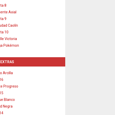
ta 8
ente Axial
ta 9
udad Caolín
ta 10
lle Victoria
ga Pokémon
 EXTRAS
o Arcilla
16
e Progreso
15
e Blanco
d Negra
14