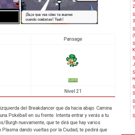
S
2
S
3
S
(
Pansage
S
K
S
J
S
H
S
Nivel 21
S
S
 izquierda del Breakdancer que da hacia abajo. Camina
T
una Pokéball en su frente. Intenta entrar y verás a tu
S
s/Burgh nuevamente, que te dirá que hay varios
lasma dando vueltas por la Ciudad, te pedirá que