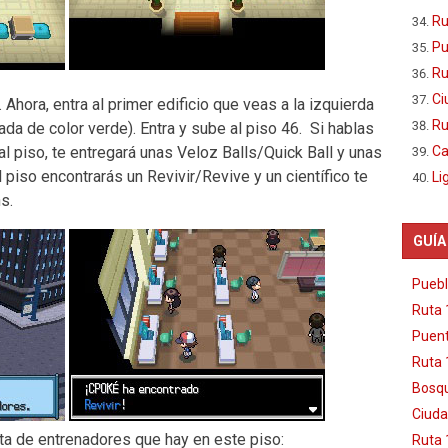
Ru
Pu
Ru
Ci
Ahora, entra al primer edificio que veas a la izquierda
Ru
da de color verde). Entra y sube al piso 46. Si hablas
al piso, te entregará unas Veloz Balls/Quick Ball y unas
Ca
l piso encontrarás un Revivir/Revive y un científico te
Li
s.
GUÍA
Puebl
Ruta 
Puent
Ruta 
Bosqu
Ciuda
sta de entrenadores que hay en este piso:
Ruta 