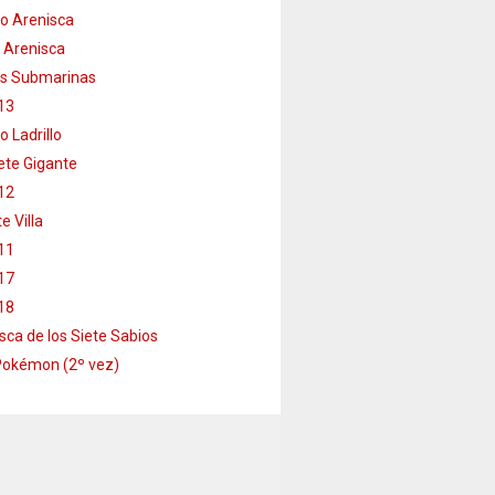
o Arenisca
 Arenisca
s Submarinas
13
o Ladrillo
te Gigante
12
e Villa
11
17
18
sca de los Siete Sabios
Pokémon (2º vez)