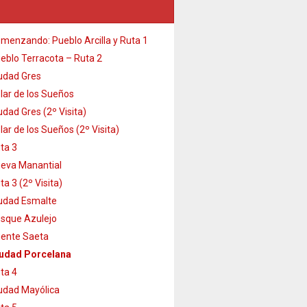
menzando: Pueblo Arcilla y Ruta 1
eblo Terracota – Ruta 2
udad Gres
lar de los Sueños
udad Gres (2º Visita)
lar de los Sueños (2º Visita)
ta 3
eva Manantial
ta 3 (2º Visita)
udad Esmalte
sque Azulejo
ente Saeta
udad Porcelana
ta 4
udad Mayólica