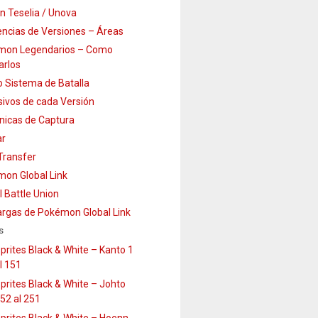
n Teselia / Unova
encias de Versiones – Áreas
mon Legendarios – Como
arlos
 Sistema de Batalla
sivos de cada Versión
icas de Captura
ar
ransfer
on Global Link
l Battle Union
rgas de Pokémon Global Link
s
prites Black & White – Kanto 1
l 151
prites Black & White – Johto
52 al 251