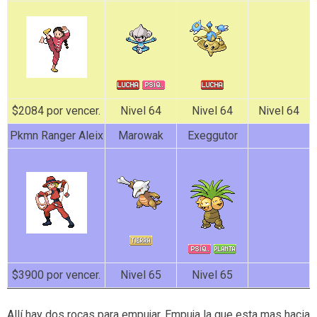
$2084 por vencer.
Nivel 64
Nivel 64
Nivel 64
Pkmn Ranger Aleix
Marowak
Exeggutor
$3900 por vencer.
Nivel 65
Nivel 65
Allí hay dos rocas para empujar. Empuja la que esta mas hacia