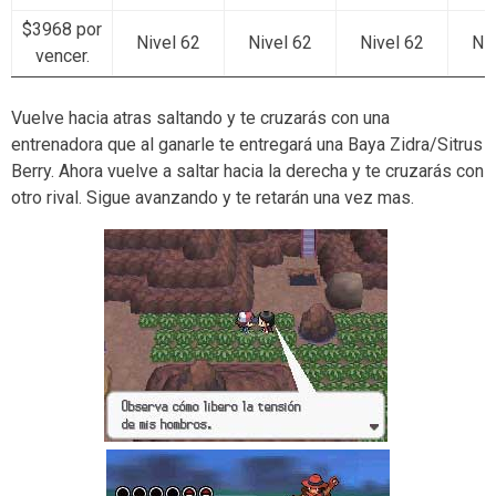
$3968 por
Nivel 62
Nivel 62
Nivel 62
Niv
vencer.
Vuelve hacia atras saltando y te cruzarás con una
entrenadora que al ganarle te entregará una Baya Zidra/Sitrus
Berry. Ahora vuelve a saltar hacia la derecha y te cruzarás con
otro rival. Sigue avanzando y te retarán una vez mas.