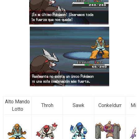
Alto Mando
Throh
Sawk
Conkeldurr
Mie
Lotto