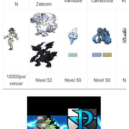
Vanilluxe
Carracosta
Kli
N
Zekrom
10000por
Nivel 52
Nivel 50
Nivel 50
Niv
vencer