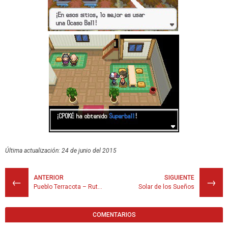
Última actualización: 24 de junio del 2015
ANTERIOR
SIGUIENTE
←
→
Pueblo Terracota – Ruta 2
Solar de los Sueños
COMENTARIOS