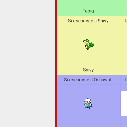
Tepig
Si escogiste a Snivy
L
Snivy
Si escogiste a Oshawott
L