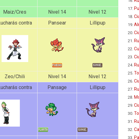
Ru
Pu
Maiz/Cres
Nivel 14
Nivel 12
Ci
ucharás contra
Pansear
Lillipup
Al
Ci
Ru
Cu
Ci
Ru
To
Zeo/Chili
Nivel 14
Nivel 12
Ci
ucharás contra
Pansage
Lillipup
Ru
Mo
Ci
To
Ru
Ca
Pa