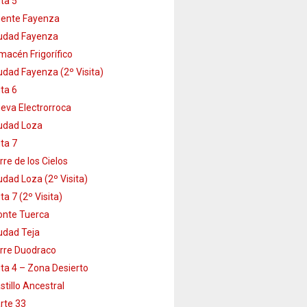
ta 5
ente Fayenza
udad Fayenza
macén Frigorífico
udad Fayenza (2º Visita)
ta 6
eva Electrorroca
udad Loza
ta 7
rre de los Cielos
udad Loza (2º Visita)
ta 7 (2º Visita)
nte Tuerca
udad Teja
rre Duodraco
ta 4 – Zona Desierto
stillo Ancestral
rte 33