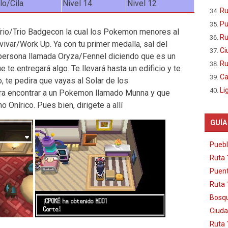
lo/Cila
Nivel 14
Nivel 12
Ru
Pu
 Trio/Trio Badgecon la cual los Pokemon menores al
Ru
ivar/Work Up. Ya con tu primer medalla, sal del
Ci
 persona llamada Oryza/Fennel diciendo que es un
Ru
 te entregará algo. Te llevará hasta un edificio y te
Ca
 te pedira que vayas al Solar de los
Li
 encontrar a un Pokemon llamado Munna y que
Onírico. Pues bien, dirigete a allí
GUÍA
Puebl
Ruta 
Puent
Ruta 
Bosqu
Ciuda
Ruta 