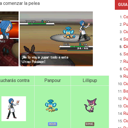
ra comenzar la pelea
GUIA
Co
Pu
Ci
So
Ci
So
Ru
Cu
Ru
ucharás contra
Panpour
Lillipup
Ci
Bo
Pu
Ci
Ru
Ci