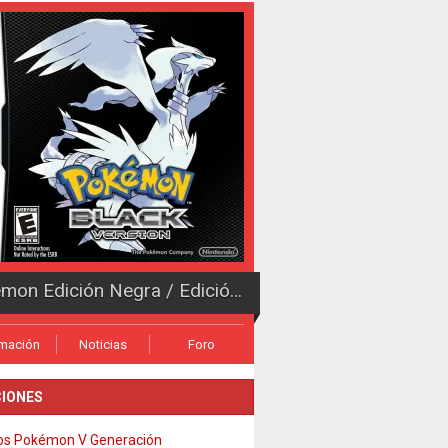
Pokémon Edición Negra / Edición Blanca
rmación
Noticias
Foro
IONES
os Pokémon V Generación