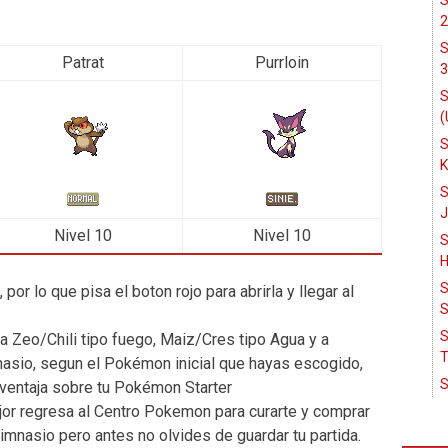
S
2
S
Patrat
Purrloin
3
S
(
S
K
S
J
Nivel 10
Nivel 10
S
H
S
 por lo que pisa el boton rojo para abrirla y llegar al
S
S
 a Zeo/Chili tipo fuego, Maiz/Cres tipo Agua y a
T
mnasio, segun el Pokémon inicial que hayas escogido,
S
á ventaja sobre tu Pokémon Starter
or regresa al Centro Pokemon para curarte y comprar
gimnasio pero antes no olvides de guardar tu partida.