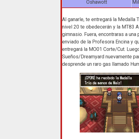
Oshawott
Mil
Al ganarle, te entregará la Medalla
nivel 20 te obedecerán y la MT83 Av
gimnasio. Fuera, encontraras a una
enviado de la Profesora Encina y que
entregará la MO01 Corte/Cut. Luego,
Sueños/Dreamyard nuevamente para
desprende un raro gas llamado Humo 