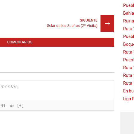
Puebl
Bahia
SIGUIENTE
Ruina
→
Solar de los Sueños (2º Visita)
Ruta 
Puebl
COMENTARIOS
Boque
Ruta 
Puent
Ruta 
Ruta 
Ruta 
En bu
Liga 
[+]