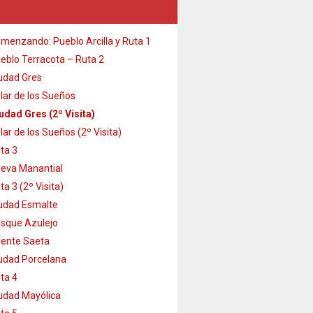
menzando: Pueblo Arcilla y Ruta 1
eblo Terracota – Ruta 2
udad Gres
lar de los Sueños
udad Gres (2º Visita)
lar de los Sueños (2º Visita)
ta 3
eva Manantial
ta 3 (2º Visita)
udad Esmalte
sque Azulejo
ente Saeta
udad Porcelana
ta 4
udad Mayólica