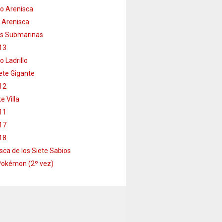
o Arenisca
 Arenisca
s Submarinas
13
o Ladrillo
te Gigante
12
e Villa
11
17
18
sca de los Siete Sabios
Pokémon (2º vez)