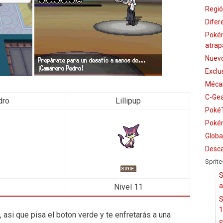
Regió
Difer
Poké
atrap
Nuevo
Exclu
Mécan
C-Ge
dro
Lillipup
PokéT
Pokém
Globa
Desca
Sprite
S
a
.
Nivel 11
S
1
 asi que pisa el boton verde y te enfretarás a una