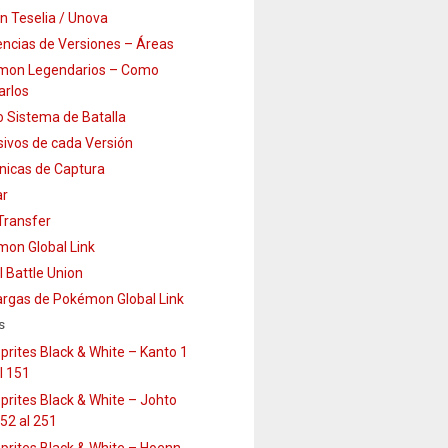
n Teselia / Unova
encias de Versiones – Áreas
mon Legendarios – Como
arlos
 Sistema de Batalla
sivos de cada Versión
icas de Captura
ar
ransfer
on Global Link
l Battle Union
rgas de Pokémon Global Link
s
prites Black & White – Kanto 1
l 151
prites Black & White – Johto
52 al 251