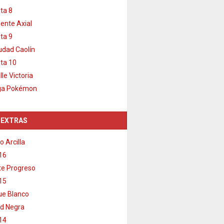
ta 8
ente Axial
ta 9
udad Caolín
ta 10
lle Victoria
ga Pokémon
 EXTRAS
o Arcilla
16
e Progreso
15
e Blanco
d Negra
14