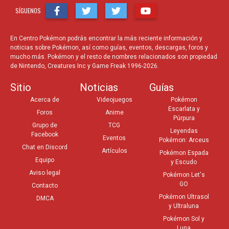
SÍGUENOS
En Centro Pokémon podrás encontrar la más reciente información y
noticias sobre Pokémon, así como guías, eventos, descargas, foros y
mucho más. Pokémon y el resto de nombres relacionados son propiedad
de Nintendo, Creatures Inc y Game Freak 1996-2026.
Sitio
Noticias
Guías
Acerca de
Videojuegos
Pokémon
Escarlata y
Foros
Anime
Púrpura
Grupo de
TCG
Leyendas
Facebook
Eventos
Pokémon: Arceus
Chat en Discord
Artículos
Pokémon Espada
Equipo
y Escudo
Aviso legal
Pokémon Let's
GO
Contacto
Pokémon Ultrasol
DMCA
y Ultraluna
Pokémon Sol y
Luna