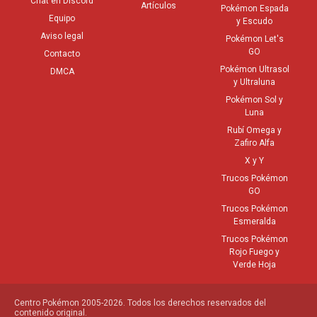
Chat en Discord
Artículos
Pokémon Espada
Equipo
y Escudo
Aviso legal
Pokémon Let's
GO
Contacto
Pokémon Ultrasol
DMCA
y Ultraluna
Pokémon Sol y
Luna
Rubí Omega y
Zafiro Alfa
X y Y
Trucos Pokémon
GO
Trucos Pokémon
Esmeralda
Trucos Pokémon
Rojo Fuego y
Verde Hoja
Centro Pokémon 2005-2026. Todos los derechos reservados del
contenido original.