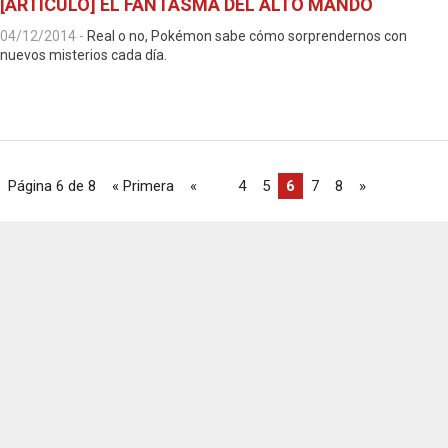
[ARTÍCULO] EL FANTASMA DEL ALTO MANDO
04/12/2014
-
Real o no, Pokémon sabe cómo sorprendernos con
nuevos misterios cada día.
Página 6 de 8
« Primera
«
...
4
5
6
7
8
»