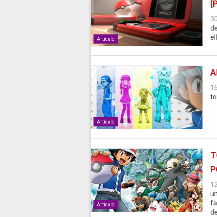
[
3
de
el
Artículo
A
1
t
Artículo
T
P
1
un
fa
Artículo
de