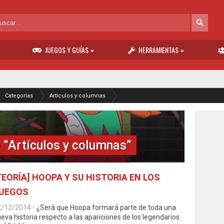
JUEGOS Y GUÍAS
HERRAMIENTAS
Categorías
Artículos y columnas
“Artículos y columnas”
TEORÍA] HOOPA Y SU HISTORIA EN LOS
UEGOS
2/12/2014
-
¿Será que Hoopa formará parte de toda una
eva historia respecto a las apariciones de los legendarios