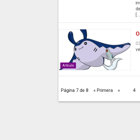
in
de
[…
O
0
ve
Artículo
Página 7 de 8
« Primera
«
...
4