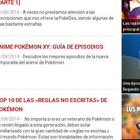
PARTE 1]
0/08/2014
-
A veces no prestamos atención a las
scripciones que nos ofrece la PokéDex, siendo algunas de
Las razo
las bastante extrañas.
principa
NIME POKÉMON XY: GUÍA DE EPISODIOS
6/08/2014
-
Descubre los mejores episodios de la nueva
emporada del anime de Pokémon.
Una época
llegando 
OP 10 DE LAS «REGLAS NO ESCRITAS» DE
OKÉMON
2/08/2014
-
No importa si eres un veterano de Pokémon o
 recién llegado a esta generación, debes estar
miliarizado con la gran cantidad de «reglas no escritas,»
l mundo Pokémon. Éstas son trivialidades de información