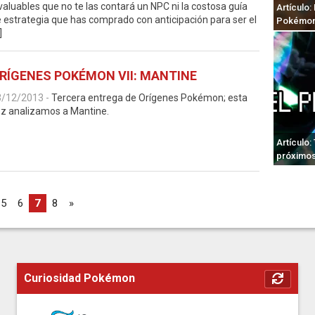
valuables que no te las contará un NPC ni la costosa guía
Artículo
 estrategia que has comprado con anticipación para ser el
Pokémon 
]
RÍGENES POKÉMON VII: MANTINE
3/12/2013
-
Tercera entrega de Orígenes Pokémon; esta
z analizamos a Mantine.
Artículo
próximo
5
6
7
8
»
Curiosidad Pokémon