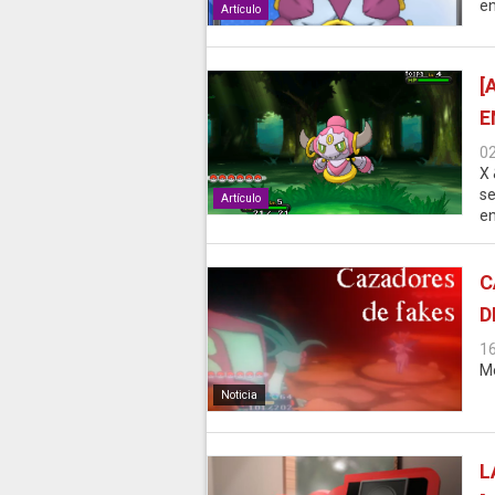
e
Artículo
[
E
0
X 
se
Artículo
en
C
D
1
Me
Noticia
L