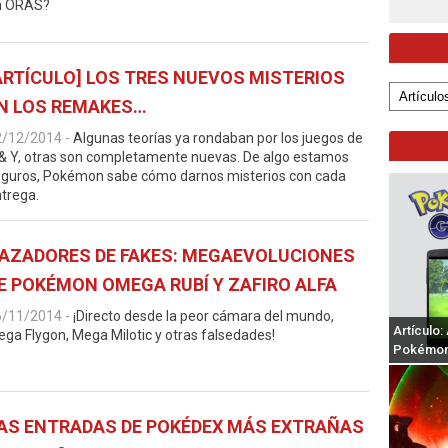
n ORAS?
ARTÍCULO] LOS TRES NUEVOS MISTERIOS
N LOS REMAKES…
2/12/2014
-
Algunas teorías ya rondaban por los juegos de
& Y, otras son completamente nuevas. De algo estamos
guros, Pokémon sabe cómo darnos misterios con cada
trega.
AZADORES DE FAKES: MEGAEVOLUCIONES
E POKÉMON OMEGA RUBÍ Y ZAFIRO ALFA
6/11/2014
-
¡Directo desde la peor cámara del mundo,
Artículo
ga Flygon, Mega Milotic y otras falsedades!
Pokémo
AS ENTRADAS DE POKÉDEX MÁS EXTRAÑAS