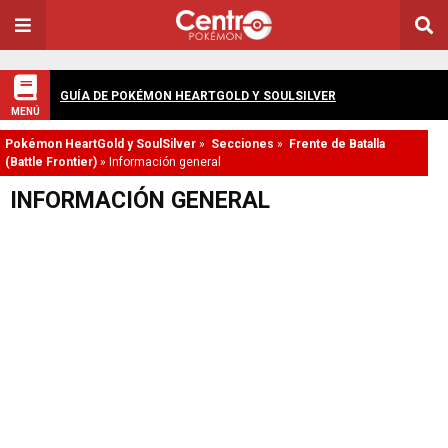
GUÍA DE POKÉMON HEARTGOLD Y SOULSILVER
MENÚ
Pokémon HeartGold y SoulSilver
»
Secciones
»
Frente de Batalla
(Battle Frontier)
»
Información general
INFORMACIÓN GENERAL