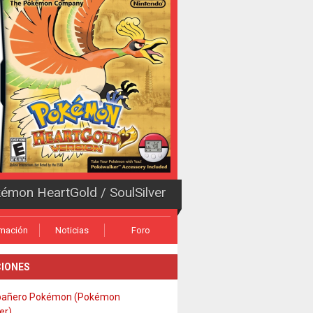
émon HeartGold / SoulSilver
rmación
Noticias
Foro
IONES
añero Pokémon (Pokémon
er)