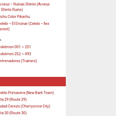
rceus – Ruinas Shinto (Arceus
 Shinto Ruins)
ichu Color Pikachu
elebi – El Encinar (Celebi – Ilex
orest)
s
okémon 001 ~ 251
okémon 252 ~ 493
ntrenadores (Trainers)
eblo Primavera (New Bark Town)
ta 29 (Route 29)
udad Cerezo (Cherrycrove City)
ta 30 (Route 30)