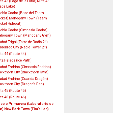
ta 43 (Lago de la Furia) Rute 43
age Lake)
eblo Caoba (Base del Team
cket) Mahogany Town (Team
cket Hideout)
eblo Caoba (Gimnasio Caoba)
hogany Town (Mahogany Gym)
udad Trigal (Torre de Radio 2º)
ldenrod City (Radio Tower 2º)
ta 44 (Route 44)
ta Helada (Ice Path)
udad Endrino (Gimnasio Endrino)
ackthorn City (Blackthorn Gym)
udad Endrino (Guarida Dragón)
ackthorn City (Dragon’s Den)
ta 45 (Route 45)
ta 46 (Route 46)
eblo Primavera (Laboratorio de
m) New Bark Town (Elm’s Lab)