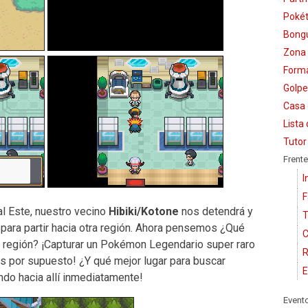
Pokét
Bongu
Zona 
Form
Golpe
Casa 
Lista
Tutor
Frente
I
F
al Este, nuestro vecino
Hibiki/Kotone
nos detendrá y
T
 para partir hacia otra región. Ahora pensemos ¿Qué
C
tra región? ¡Capturar un Pokémon Legendario super raro
R
s por supuesto! ¿Y qué mejor lugar para buscar
E
ndo hacia allí inmediatamente!
Event