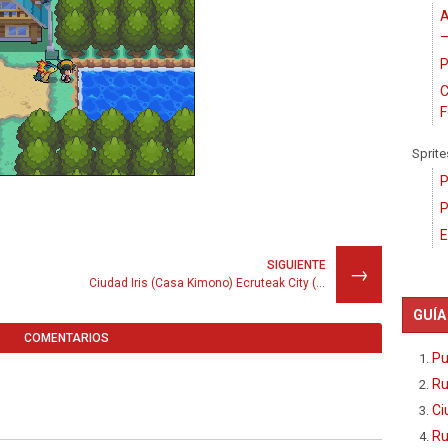
A
–
P
C
F
Sprite
P
P
E
SIGUIENTE
→
Ciudad Iris (Casa Kimono) Ecruteak City (Kimono House)
GUÍA
COMENTARIOS
Pu
Ru
Ci
Ru