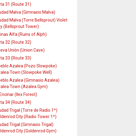
ta 31 (Route 31)
udad Malva (Gimnasio Malva)
udad Malva (Torre Bellsprout) Violet
ty (Bellsprout Tower)
inas Alfa (Ruins of Alph)
ta 32 (Route 32)
eva Unión (Union Cave)
ta 33 (Route 33)
eblo Azalea (Pozo Slowpoke)
alea Town (Slowpoke Well)
eblo Azalea (Gimnasio Azalea)
alea Town (Azalea Gym)
 Encinar (Ilex Forest)
ta 34 (Route 34)
udad Trigal (Torre de Radio 1º)
ldenrod City (Radio Tower 1º)
udad Trigal (Gimnasio Trigal)
ldenrod City (Goldenrod Gym)