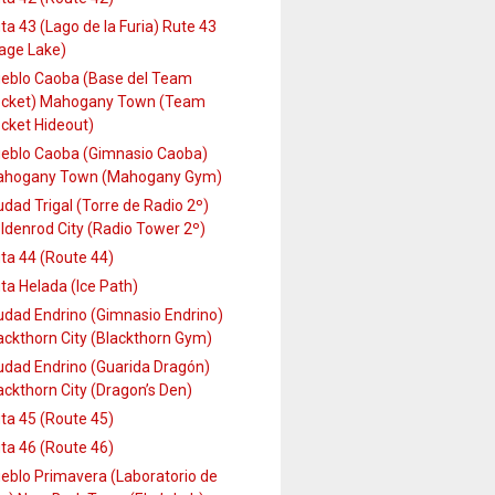
ta 43 (Lago de la Furia) Rute 43
age Lake)
eblo Caoba (Base del Team
cket) Mahogany Town (Team
cket Hideout)
eblo Caoba (Gimnasio Caoba)
hogany Town (Mahogany Gym)
udad Trigal (Torre de Radio 2º)
ldenrod City (Radio Tower 2º)
ta 44 (Route 44)
ta Helada (Ice Path)
udad Endrino (Gimnasio Endrino)
ackthorn City (Blackthorn Gym)
udad Endrino (Guarida Dragón)
ackthorn City (Dragon’s Den)
ta 45 (Route 45)
ta 46 (Route 46)
eblo Primavera (Laboratorio de