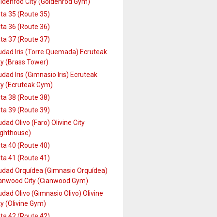
ldenrod City (Goldenrod Gym)
ta 35 (Route 35)
ta 36 (Route 36)
ta 37 (Route 37)
udad Iris (Torre Quemada) Ecruteak
ty (Brass Tower)
udad Iris (Gimnasio Iris) Ecruteak
ty (Ecruteak Gym)
ta 38 (Route 38)
ta 39 (Route 39)
udad Olivo (Faro) Olivine City
ighthouse)
ta 40 (Route 40)
ta 41 (Route 41)
udad Orquídea (Gimnasio Orquídea)
anwood City (Cianwood Gym)
udad Olivo (Gimnasio Olivo) Olivine
ty (Olivine Gym)
ta 42 (Route 42)