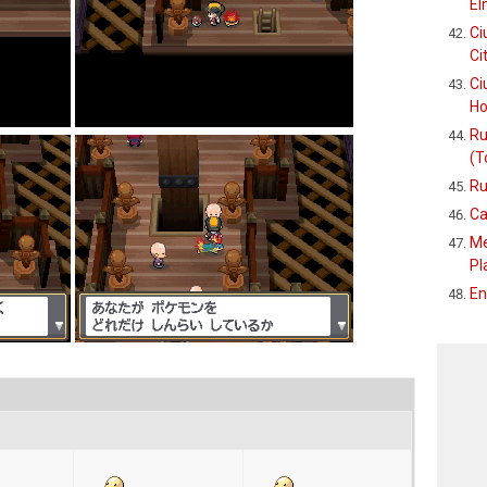
El
Ci
Ci
Ci
Ho
Ru
(T
Ru
Ca
Me
Pl
En