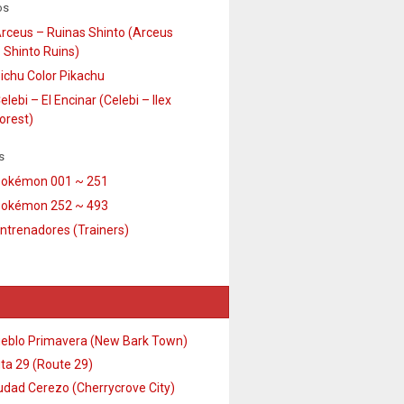
os
rceus – Ruinas Shinto (Arceus
 Shinto Ruins)
ichu Color Pikachu
elebi – El Encinar (Celebi – Ilex
orest)
s
okémon 001 ~ 251
okémon 252 ~ 493
ntrenadores (Trainers)
eblo Primavera (New Bark Town)
ta 29 (Route 29)
udad Cerezo (Cherrycrove City)