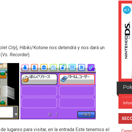
olet City
), Hibiki/Kotone nos detendrá y nos dará un
(
Vs. Recorder
).
Pok
Info
SECC
de lugares para visitar, en la entrada Este tenemos el
Comp