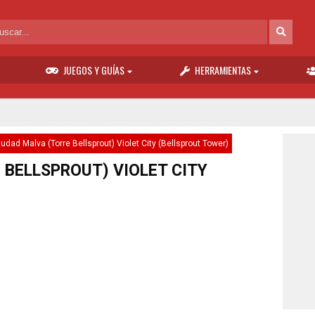
JUEGOS Y GUÍAS
HERRAMIENTAS
iudad Malva (Torre Bellsprout) Violet City (Bellsprout Tower)
 BELLSPROUT) VIOLET CITY