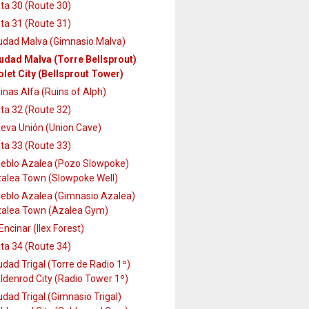
ta 30 (Route 30)
ta 31 (Route 31)
udad Malva (Gimnasio Malva)
udad Malva (Torre Bellsprout)
olet City (Bellsprout Tower)
inas Alfa (Ruins of Alph)
ta 32 (Route 32)
eva Unión (Union Cave)
ta 33 (Route 33)
eblo Azalea (Pozo Slowpoke)
alea Town (Slowpoke Well)
eblo Azalea (Gimnasio Azalea)
alea Town (Azalea Gym)
 Encinar (Ilex Forest)
ta 34 (Route 34)
udad Trigal (Torre de Radio 1º)
ldenrod City (Radio Tower 1º)
udad Trigal (Gimnasio Trigal)