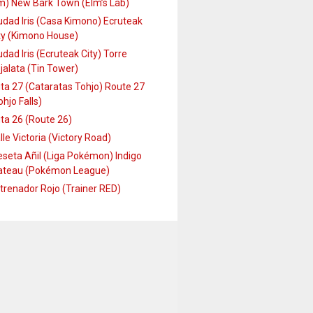
m) New Bark Town (Elm’s Lab)
udad Iris (Casa Kimono) Ecruteak
ty (Kimono House)
udad Iris (Ecruteak City) Torre
jalata (Tin Tower)
ta 27 (Cataratas Tohjo) Route 27
ohjo Falls)
ta 26 (Route 26)
lle Victoria (Victory Road)
seta Añil (Liga Pokémon) Indigo
ateau (Pokémon League)
trenador Rojo (Trainer RED)