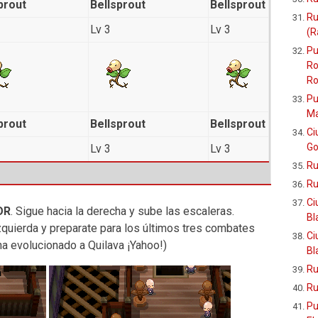
prout
Bellsprout
Bellsprout
Ru
Lv 3
Lv 3
(R
Pu
Ro
Ro
Pu
Ma
prout
Bellsprout
Bellsprout
Ci
Go
Lv 3
Lv 3
Ru
Ru
Ci
OR
. Sigue hacia la derecha y sube las escaleras.
Bl
izquierda y preparate para los últimos tres combates
Ci
ha evolucionado a Quilava ¡Yahoo!)
Bl
Ru
Ru
Pu