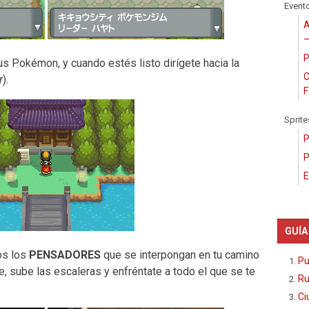
Event
A
–
P
us Pokémon, y cuando estés listo dirígete hacia la
C
r
).
F
Sprite
P
P
E
GUÍA
os los
PENSADORES
que se interpongan en tu camino
Pu
e, sube las escaleras y enfréntate a todo el que se te
Ru
Ci