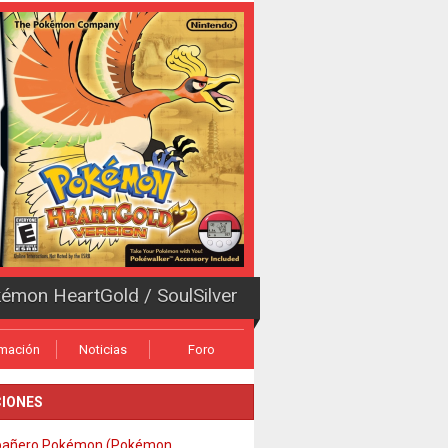
émon HeartGold / SoulSilver
rmación
Noticias
Foro
IONES
añero Pokémon (Pokémon