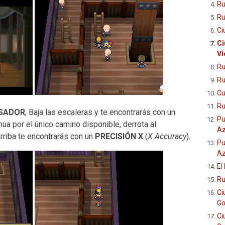
Ru
Ru
Ci
Ci
Vi
Ru
Ru
Cu
Ru
SADOR
, Baja las escaleras y te encontrarás con un
Pu
inua por el único camino disponible, derrota al
Az
arriba te encontrarás con un
PRECISIÓN X
(
X Accuracy
).
Pu
Az
El
Ru
Ci
Go
Ci