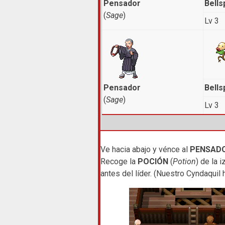
Pensador
Bells
(
Sage
)
Lv 3
Pensador
Bells
(
Sage
)
Lv 3
Ve hacia abajo y vénce al
PENSAD
Recoge la
POCIÓN
(
Potion
) de la 
antes del líder. (Nuestro Cyndaquil 