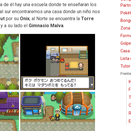
a de él hay una escuela donde te enseñaran los
Partn
al sur encontraremos una casa donde un niño nos
Pokét
ut
por su
Onix
, al Norte se encuentra la
Torre
Bongu
 y a su lado el
Gimnasio Malva
.
Zona 
Form
Golpe
Casa 
Lista
Tutor
Frente
I
F
T
C
R
E