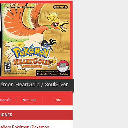
émon HeartGold / SoulSilver
rmación
Noticias
Foro
IONES
añero Pokémon (Pokémon