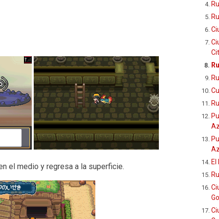
Ru
Ru
Ci
Ci
Ci
Ru
Ru
Cu
Ru
Pu
Az
Pu
Az
El
en el medio y regresa a la superficie.
Ru
Ci
Go
Ci