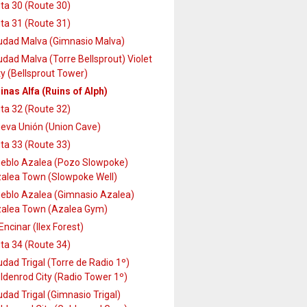
ta 30 (Route 30)
ta 31 (Route 31)
udad Malva (Gimnasio Malva)
udad Malva (Torre Bellsprout) Violet
ty (Bellsprout Tower)
inas Alfa (Ruins of Alph)
ta 32 (Route 32)
eva Unión (Union Cave)
ta 33 (Route 33)
eblo Azalea (Pozo Slowpoke)
alea Town (Slowpoke Well)
eblo Azalea (Gimnasio Azalea)
alea Town (Azalea Gym)
 Encinar (Ilex Forest)
ta 34 (Route 34)
udad Trigal (Torre de Radio 1º)
ldenrod City (Radio Tower 1º)
udad Trigal (Gimnasio Trigal)