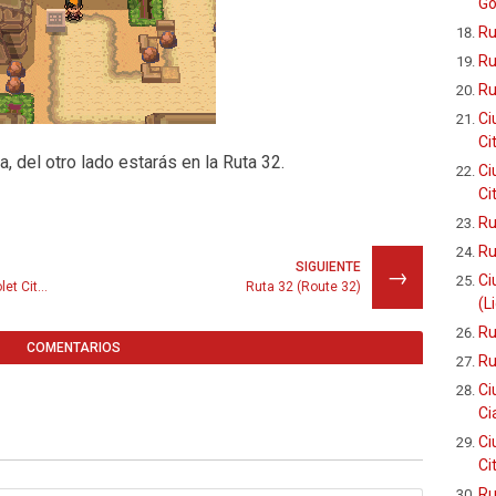
Go
Ru
Ru
Ru
Ci
Ci
a, del otro lado estarás en la Ruta 32.
Ci
Ci
Ru
Ru
SIGUIENTE
→
Ci
Ciudad Malva (Torre Bellsprout) Violet City (Bellsprout Tower)
Ruta 32 (Route 32)
(L
Ru
COMENTARIOS
Ru
Ci
Ci
Ci
Ci
Ru