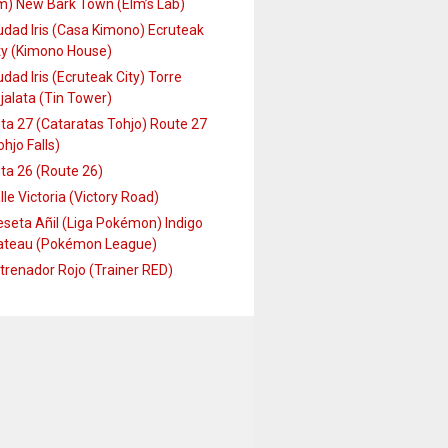
m) New Bark Town (Elm’s Lab)
udad Iris (Casa Kimono) Ecruteak
ty (Kimono House)
udad Iris (Ecruteak City) Torre
jalata (Tin Tower)
ta 27 (Cataratas Tohjo) Route 27
ohjo Falls)
ta 26 (Route 26)
lle Victoria (Victory Road)
seta Añil (Liga Pokémon) Indigo
ateau (Pokémon League)
trenador Rojo (Trainer RED)