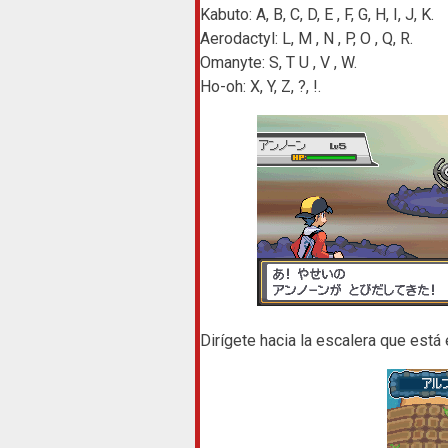
Kabuto: A, B, C, D, E , F, G, H, I, J, K.
Aerodactyl: L, M , N , P, O , Q, R.
Omanyte: S, T U , V , W.
Ho-oh: X, Y, Z, ?, !.
Dirígete hacia la escalera que está 