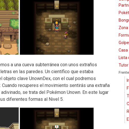
Partn
Pokét
Bongu
Zona 
Form
Golpe
Casa 
Lista
mos a una cueva subterránea con unos extraños
Tutor
tras en las paredes. Un científico que estaba
Frente
 el objeto clave UnownDex, con el cual podremos
I
r. Cuando recuperes el movimiento sentirás una extraña
F
z adivinado, se trata del Pokémon Unown. En este lugar
T
us diferentes formas al Nivel 5.
C
R
E