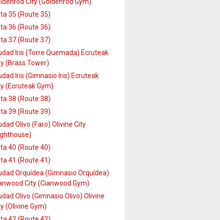
ldenrod City (Goldenrod Gym)
ta 35 (Route 35)
ta 36 (Route 36)
ta 37 (Route 37)
udad Iris (Torre Quemada) Ecruteak
ty (Brass Tower)
udad Iris (Gimnasio Iris) Ecruteak
ty (Ecruteak Gym)
ta 38 (Route 38)
ta 39 (Route 39)
udad Olivo (Faro) Olivine City
ighthouse)
ta 40 (Route 40)
ta 41 (Route 41)
udad Orquídea (Gimnasio Orquídea)
anwood City (Cianwood Gym)
udad Olivo (Gimnasio Olivo) Olivine
ty (Olivine Gym)
ta 42 (Route 42)