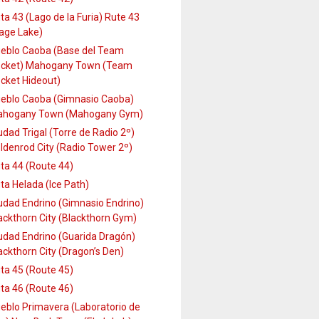
ta 43 (Lago de la Furia) Rute 43
age Lake)
eblo Caoba (Base del Team
cket) Mahogany Town (Team
cket Hideout)
eblo Caoba (Gimnasio Caoba)
hogany Town (Mahogany Gym)
udad Trigal (Torre de Radio 2º)
ldenrod City (Radio Tower 2º)
ta 44 (Route 44)
ta Helada (Ice Path)
udad Endrino (Gimnasio Endrino)
ackthorn City (Blackthorn Gym)
udad Endrino (Guarida Dragón)
ackthorn City (Dragon’s Den)
ta 45 (Route 45)
ta 46 (Route 46)
eblo Primavera (Laboratorio de