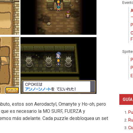
Event
A
–
P
C
F
Sprite
P
P
E
GUÍA
abuto, estos son Aerodactyl, Omanyte y Ho-oh, pero
a que es necesario la MO SURF, FUERZA y
Pu
emos más adelante. Cada puzzle desbloquea un set
Ru
Ci