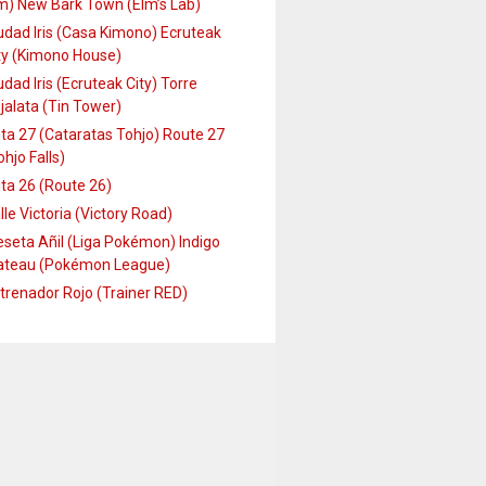
m) New Bark Town (Elm’s Lab)
udad Iris (Casa Kimono) Ecruteak
ty (Kimono House)
udad Iris (Ecruteak City) Torre
jalata (Tin Tower)
ta 27 (Cataratas Tohjo) Route 27
ohjo Falls)
ta 26 (Route 26)
lle Victoria (Victory Road)
seta Añil (Liga Pokémon) Indigo
ateau (Pokémon League)
trenador Rojo (Trainer RED)