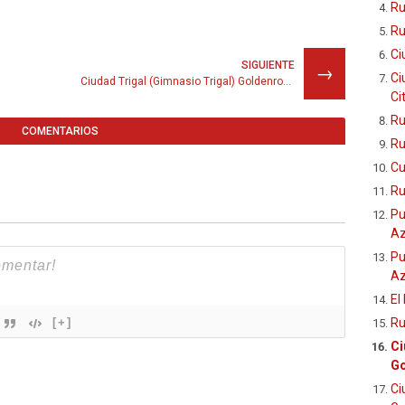
Ru
Ru
Ci
SIGUIENTE
→
Ci
Ciudad Trigal (Gimnasio Trigal) Goldenrod City (Goldenrod Gym)
Ci
Ru
COMENTARIOS
Ru
Cu
Ru
Pu
Az
Pu
Az
El
[+]
Ru
Ci
Go
Ci