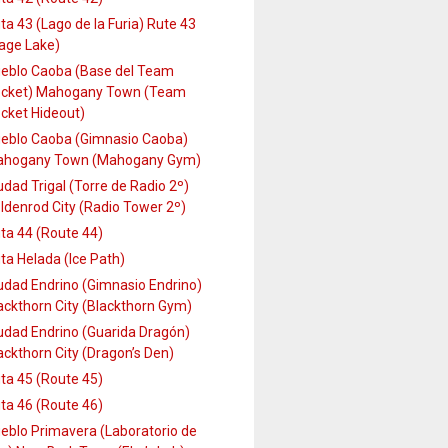
ta 43 (Lago de la Furia) Rute 43
age Lake)
eblo Caoba (Base del Team
cket) Mahogany Town (Team
cket Hideout)
eblo Caoba (Gimnasio Caoba)
hogany Town (Mahogany Gym)
udad Trigal (Torre de Radio 2º)
ldenrod City (Radio Tower 2º)
ta 44 (Route 44)
ta Helada (Ice Path)
udad Endrino (Gimnasio Endrino)
ackthorn City (Blackthorn Gym)
udad Endrino (Guarida Dragón)
ackthorn City (Dragon’s Den)
ta 45 (Route 45)
ta 46 (Route 46)
eblo Primavera (Laboratorio de