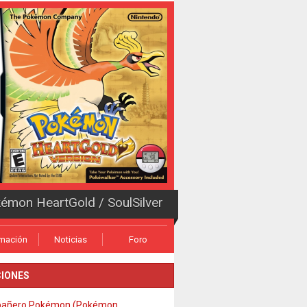
émon HeartGold / SoulSilver
rmación
Noticias
Foro
IONES
añero Pokémon (Pokémon