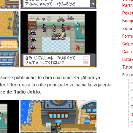
Partn
Pokét
Bongu
Zona 
Form
Golpe
Casa 
Lista
Tutor
Frente
cerle publicidad, te dará una bicicleta. ¡Ahora ya
I
! Regresa a la calle principal y ve hacia la izquierda,
F
re de Radio Johto
.
T
C
R
E