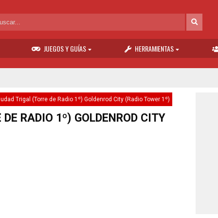
JUEGOS Y GUÍAS
HERRAMIENTAS
iudad Trigal (Torre de Radio 1º) Goldenrod City (Radio Tower 1º)
 DE RADIO 1º) GOLDENROD CITY