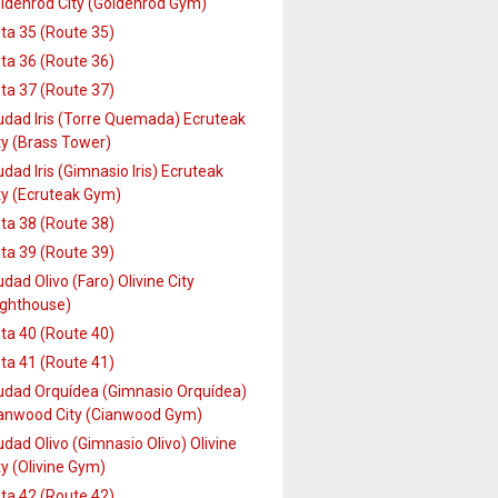
ldenrod City (Goldenrod Gym)
ta 35 (Route 35)
ta 36 (Route 36)
ta 37 (Route 37)
udad Iris (Torre Quemada) Ecruteak
ty (Brass Tower)
udad Iris (Gimnasio Iris) Ecruteak
ty (Ecruteak Gym)
ta 38 (Route 38)
ta 39 (Route 39)
udad Olivo (Faro) Olivine City
ighthouse)
ta 40 (Route 40)
ta 41 (Route 41)
udad Orquídea (Gimnasio Orquídea)
anwood City (Cianwood Gym)
udad Olivo (Gimnasio Olivo) Olivine
ty (Olivine Gym)
ta 42 (Route 42)