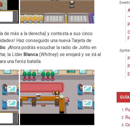
Event
A
–
P
C
(la de más a la derecha) y contesta a sus cinco
F
icidades! Haz conseguido una nueva Tarjeta de
dio
. ¡Ahora podrás escuchar la radio de Johto en
Sprite
tar, la Líder
Blanca
(
Whitney
) se enojará y se irá al
P
ara una feróz batalla.
P
E
GUÍA
Pu
Ru
Ci