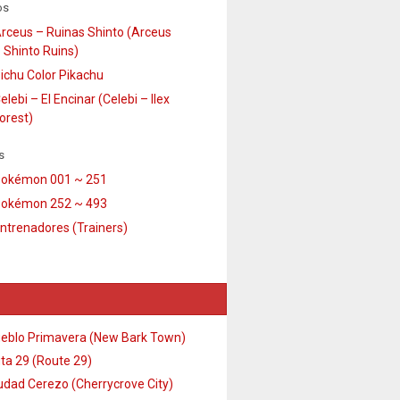
os
rceus – Ruinas Shinto (Arceus
 Shinto Ruins)
ichu Color Pikachu
elebi – El Encinar (Celebi – Ilex
orest)
s
okémon 001 ~ 251
okémon 252 ~ 493
ntrenadores (Trainers)
eblo Primavera (New Bark Town)
ta 29 (Route 29)
udad Cerezo (Cherrycrove City)