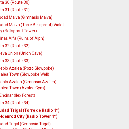
ta 30 (Route 30)
ta 31 (Route 31)
udad Malva (Gimnasio Malva)
udad Malva (Torre Bellsprout) Violet
ty (Bellsprout Tower)
inas Alfa (Ruins of Alph)
ta 32 (Route 32)
eva Unión (Union Cave)
ta 33 (Route 33)
eblo Azalea (Pozo Slowpoke)
alea Town (Slowpoke Well)
eblo Azalea (Gimnasio Azalea)
alea Town (Azalea Gym)
 Encinar (Ilex Forest)
ta 34 (Route 34)
udad Trigal (Torre de Radio 1º)
ldenrod City (Radio Tower 1º)
udad Trigal (Gimnasio Trigal)