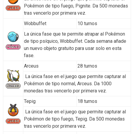
de
Regalo para
25 de
Pokémon de tipo fuego, Pignite. Da 500 monedas
20150917
1 Joya
—
Septiembre
conmemorar las
Mayo – 22
tras vencerlo por primera vez.
Pokémon -1
del 2015
4,000,000
de
Wobbuffet
10 turnos
descargas.
Junio 2015
25 de Julio
La única fase que te permite atrapar al Pokémon
– 21 de
Pokémon
Regalo para
07072405
1 Megainicio
1 de Junio
de tipo psíquico, Wobbuffet. Cada semana añade
Agosto del
Get☆TV
conmemorar la
– 3 de
un nuevo objeto gratuito para usar solo en esta
2015
5 Ptos. Exp. x1,5
salida del tema
Agosto
fase.
3DS sobre
1 de
2015
Pokémon Shuffle.
Arceus
28 turnos
Agosto –
Pokémon
07073180
1 Ataque ↑
28 de
Regalo para
La única fase en el juego que permite capturar al
Get☆TV
8 de Junio
Agosto del
conmemorar la
Pokémon de tipo normal, Arceus. Da 1000
Megaturbo
– 6 de
2015
primera Fase
monedas tras vencerlo por primera vez.
Julio 2015
Gradual.
8 de
Tepig
18 turnos
Agosto – 4
Pokémon
La única fase en el juego que permite capturar al
07080704
1 Frenainter.
de
Get☆TV
Pokémon de tipo fuego, Tepig. Da 500 monedas
Septiembre
tras vencerlo por primera vez.
del 2014