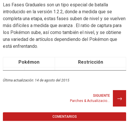
Las Fases Graduales
son un tipo especial de batalla
Blastoisita los 10.000 jugadores en Europa, los
introducido en la versión 1.2.2, donde a medida que se
20.000 en América y los 50.000 en Japón.
completa una etapa, estas fases suben de nivel y se vuelven
Mega Banette
01:00 minuto
más difíciles a medida que avanza . El ratio de captura para
Los 10.000 ganadores en Europa, 20.000 ganadores
los Pokémon sube, así como también el nivel, y se obtiene
en América del Norte y 50.000 ganadores en
una variedad de artículos dependiendo del Pokémon que
Japón con mayor puntaje recibirán la Banettita.
está enfrentando.
Mega Venusaur
01:00 minuto
Pokémon
Restricción
Los 10.000 ganadores en Europa, 20.000 ganadores
Giratina
18 turnos
en América del Norte y 50.000 ganadores en Japón
con mayor puntaje recibirán la Venusaurita.
Última actualización: 14 de agosto del 2015
Esta es la única fase que te permite capturar al
Mega Manectric
01:00 minuto
Pokémon legendario, Giratina. A medida que se
SIGUIENTE
→
Los 20.000 jugadores en Europa, 40.000 jugadores
supera, el nivel de dificultad aumenta, dando
Parches & Actualizaciones
en América del Norte y 50.000 jugadores en Japón
otros tipos de objetos.
con mayor puntaje ganan un Manectita.
COMENTARIOS
Nombre
Nivel
Mega Blaziken
01:00 minuto