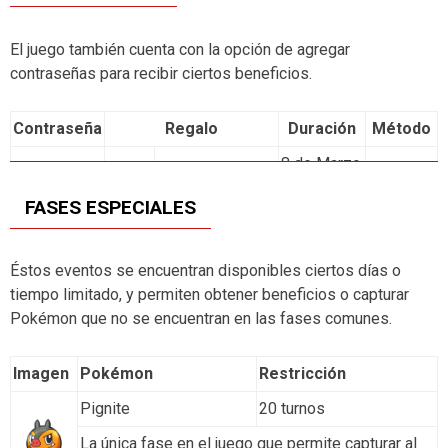
Tras conectarse
1000 Monedas
10 días seguidos
Siempre
El juego también cuenta con la opción de agregar
al juego.
contraseñas para recibir ciertos beneficios.
Obtenida tras la
21 de
actualización 1.0.1
Febrero –
Contraseña
Regalo
Duración
Método
1 Joya
como regalo por
20 de
8 de Marzo
los errores
Marzo
Pokémon
20150007
2 Mega Inicio
– 30 de
arreglados.
2015
Get☆TV
FASES ESPECIALES
Abril 2015
2 de
Regalo para
30 de Abril
Pokémon
Marzo –
conmemorar
04482045
5 Ptos. Exp. x1,5
– 1 de
Center
Éstos eventos se encuentran disponibles ciertos días o
Pokémon -1
30 de
las 1,000,000
Junio 2015
Japón
tiempo limitado, y permiten obtener beneficios o capturar
Marzo
descargas.
Pokémon que no se encuentran en las fases comunes.
2015
16 de Junio
Pokémon
– 14 de
Regalo para
23 de
06150503
3 Turnos +5
Daisuki
Imagen
Pokémon
Restricción
Septiembre
conmemorar las
Marzo –
Club
Frenainterferencia
2015
2,500,000
20 de Abril
Pignite
20 turnos
descargas.
2015
Hasta el 20
La única fase en el juego que permite capturar al