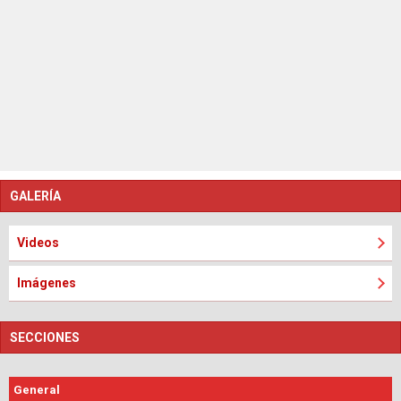
Frenainterferencia
10
Megainicio
30
Megaturbo
50
Megaturbo
100
Megaturbo
200
GALERÍA
Videos
Imágenes
SECCIONES
General