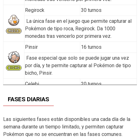
Regirock
30 turnos
La única fase en el juego que permite capturar al
Pokémon de tipo roca, Regirock. Da 1000
monedas tras vencerlo por primera vez.
Pinsir
16 turnos
Fase especial que solo se puede jugar una vez
por día, y te permite capturar al Pokémon de tipo
bicho, Pinsir.
Celebi
20 turnos
Agregada con el fin de celebrar las 3,5 millones
FASES DIARIAS
de descargas de Pokémon Shuffle . Da 1000
monedas tras vencerlo por primera vez.
Las siguientes fases están disponibles una cada día de la
Groudon
20 turnos
semana durante un tiempo limitado, y permiten capturar
La única fase en el juego que permite capturar al
Pokémon que no se encuentran en las fases comunes.
Pokémon de tipo tierra, Groudon. Da 3000