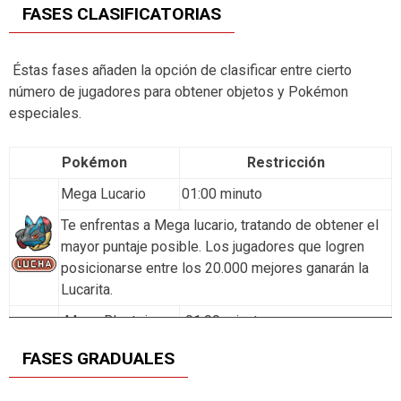
FASES CLASIFICATORIAS
Staryu
Starmie
Gible
Gabite
Garchomp
Phione
Éstas fases añaden la opción de clasificar entre cierto
número de jugadores para obtener objetos y Pokémon
especiales.
Pokémon
Restricción
Mega Lucario
01:00 minuto
Te enfrentas a Mega lucario, tratando de obtener el
mayor puntaje posible. Los jugadores que logren
posicionarse entre los 20.000 mejores ganarán la
Lucarita.
Mega Blastoise
01:00 minuto
Mega Blastoise es la segunda fase clasificatoria
FASES GRADUALES
introducida. En menos de un minuto debes
conseguir el mayor puntaje posible. Ganarán una