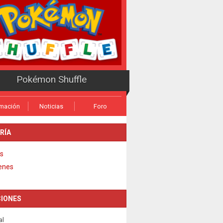
Pokémon Shuffle
rmación
Noticias
Foro
RÍA
s
enes
IONES
al