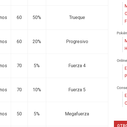
M
O
rnos
60
50%
Trueque
F
Poké
M
rnos
60
20%
Progresivo
H
Online
rnos
70
5%
Fuerza 4
E
P
Conse
rnos
70
10%
Fuerza 5
E
C
rnos
50
5%
Megafuerza
OTR