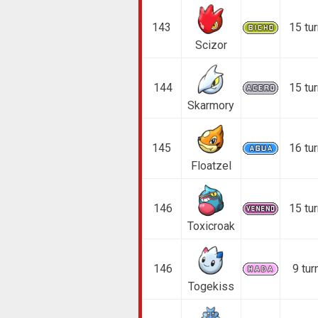
143
15 tu
Scizor
144
15 tu
Skarmory
145
16 tu
Floatzel
146
15 tu
Toxicroak
146
9 tur
Togekiss