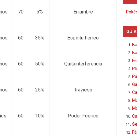
rnos
70
5%
Enjambre
Pokém
GUÍA
rnos
60
35%
Espíritu Férreo
Ba
Ba
Fe
rnos
60
50%
Quitainterferencia
Pl
Pa
Ga
rnos
60
25%
Travieso
Ca
Mu
Mo
nos
60
10%
Poder Feérico
Ca
Se
Fá