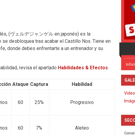
inglés, (ヴェルデジャンゲル en japonés) es la
 se desbloquea tras acabar el Castillo Nox. Tiene en
efe, donde debes enfrentarte a un entrenador y su
Info
abilidad, revisa el apartado
Habilidades & Efectos
.
GALE
cción
Ataque
Captura
Habilidad
Video
Imág
rnos
60
25%
Progresivo
SECC
rnos
60
7%
Aleteo
Gener