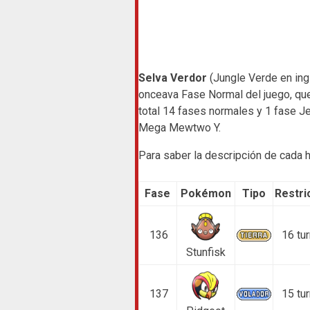
Selva Verdor
(Jungle Verde en 
onceava Fase Normal del juego, que
total 14 fases normales y 1 fase J
Mega Mewtwo Y.
Para saber la descripción de cada h
Fase
Pokémon
Tipo
Restri
136
16 tu
Stunfisk
137
15 tu