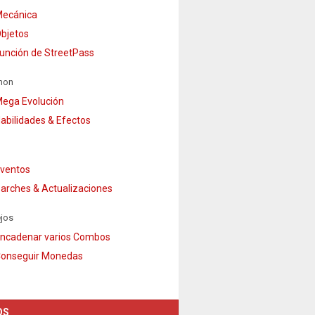
ecánica
bjetos
unción de StreetPass
mon
ega Evolución
abilidades & Efectos
ventos
arches & Actualizaciones
jos
ncadenar varios Combos
onseguir Monedas
OS