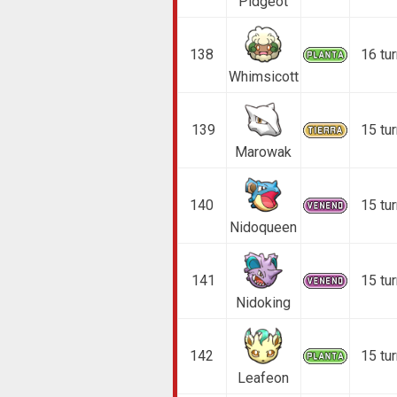
Pidgeot
138
16 tu
Whimsicott
139
15 tu
Marowak
140
15 tu
Nidoqueen
141
15 tu
Nidoking
142
15 tu
Leafeon