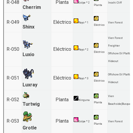
R-048
Planta
Golpe * 2
Inochi Cliff
Planta
Cherrim
R-049
Eléctrico
Rayo * 1
Vien Forest
Eléctrico
Shinx
Vien Forest
Freighter
R-050
Eléctrico
Rayo * 2
Eléctrico
Luxio
Offshore Oil Platfo
Hideout
Offshore Oil Platfo
R-051
Eléctrico
Rayo * 3
Eléctrico
Hideout
Luxray
Vien
R-052
Planta
Ninguna
Planta
Turtwig
Beachside
(Busqued
R-053
Planta
Golpe * 2
Vien Forest
Planta
Grotle