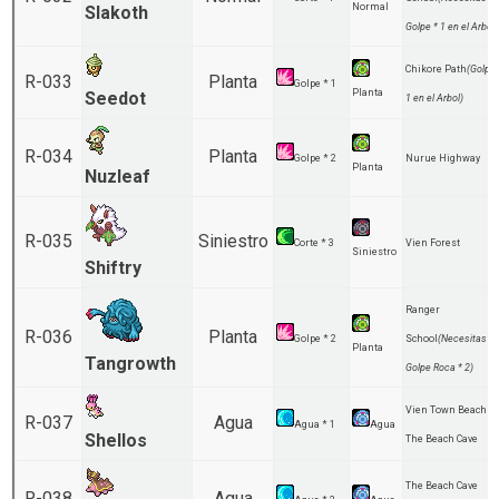
Normal
Slakoth
Golpe * 1 en el Arbol)
Chikore Path
(Golpe 
R-033
Planta
Golpe * 1
Planta
Seedot
1 en el Arbol)
R-034
Planta
Golpe * 2
Nurue Highway
Planta
Nuzleaf
R-035
Siniestro
Corte * 3
Vien Forest
Siniestro
Shiftry
Ranger
R-036
Planta
Golpe * 2
School
(Necesitas
Planta
Tangrowth
Golpe Roca * 2)
Vien Town Beach
R-037
Agua
Agua * 1
Agua
Shellos
The Beach Cave
The Beach Cave
R-038
Agua