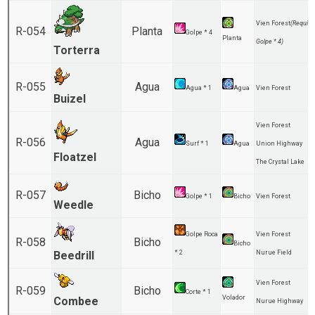
Vien Forest
(Requier
R-054
Planta
Golpe * 4
Planta
Golpe * 4)
Torterra
R-055
Agua
Agua * 1
Agua
Vien Forest
Buizel
Vien Forest
R-056
Agua
Surf * 1
Agua
Union Highway
Floatzel
The Crystal Lake
R-057
Bicho
Golpe * 1
Bicho
Vien Forest
Weedle
Golpe Roca
Vien Forest
R-058
Bicho
Bicho
Beedrill
* 2
Nurue Field
Vien Forest
R-059
Bicho
Corte * 1
Volador
Combee
Nurue Highway