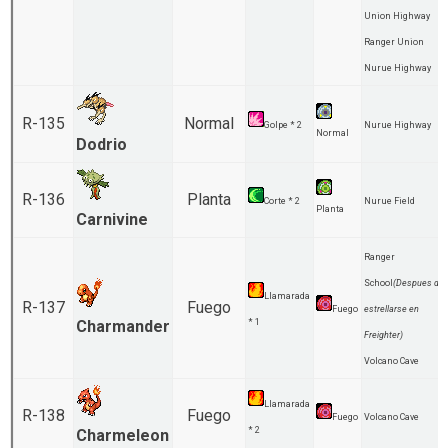
Union Highway
Ranger Union
Nurue Highway
R-135
Normal
Golpe * 2
Nurue Highway
Normal
Dodrio
R-136
Planta
Corte * 2
Nurue Field
Planta
Carnivine
Ranger
School
(Despues de
Llamarada
R-137
Fuego
Fuego
estrellarse en
Charmander
* 1
Freighter)
Volcano Cave
Llamarada
R-138
Fuego
Fuego
Volcano Cave
* 2
Charmeleon