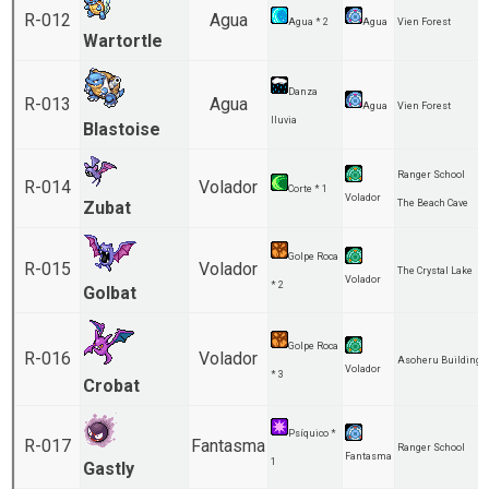
R-012
Agua
Agua * 2
Agua
Vien Forest
Wartortle
Danza
R-013
Agua
Agua
Vien Forest
lluvia
Blastoise
Ranger School
R-014
Volador
Corte * 1
Volador
Zubat
The Beach Cave
Golpe Roca
R-015
Volador
The Crystal Lake
Volador
* 2
Golbat
Golpe Roca
R-016
Volador
Asoheru Building
Volador
* 3
Crobat
Psíquico *
R-017
Fantasma
Ranger School
Fantasma
1
Gastly