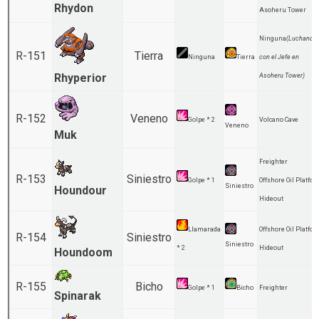
Rhydon
Asoheru Tower
Ninguna
(Luchando
R-151
Tierra
Ninguna
Tierra
con el Jefe en
Rhyperior
Asoheru Tower)
R-152
Veneno
Golpe * 2
Volcano Cave
Veneno
Muk
Freighter
R-153
Siniestro
Golpe * 1
Offshore Oil Platfo
Siniestro
Houndour
Hideout
Llamarada
Offshore Oil Platfo
R-154
Siniestro
Siniestro
* 2
Hideout
Houndoom
R-155
Bicho
Golpe * 1
Bicho
Freighter
Spinarak