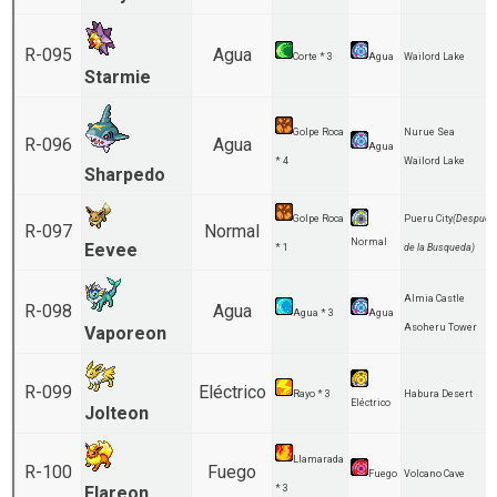
R-095
Agua
Corte * 3
Agua
Wailord Lake
Starmie
Golpe Roca
Nurue Sea
R-096
Agua
Agua
* 4
Wailord Lake
Sharpedo
Golpe Roca
Pueru City
(Despues
R-097
Normal
Normal
Eevee
* 1
de la Busqueda)
Almia Castle
R-098
Agua
Agua * 3
Agua
Asoheru Tower
Vaporeon
R-099
Eléctrico
Rayo * 3
Habura Desert
Eléctrico
Jolteon
Llamarada
R-100
Fuego
Fuego
Volcano Cave
Flareon
* 3