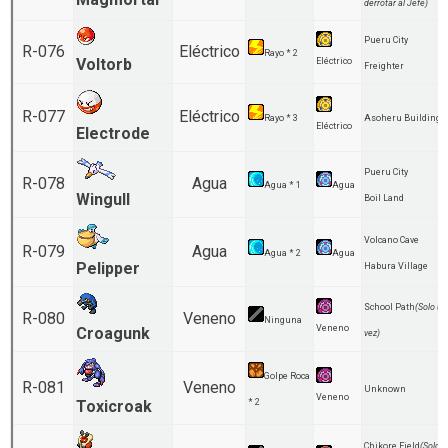
derrotar al Jefe)
Pueru City
R-076
Eléctrico
Rayo * 2
Voltorb
Eléctrico
Freighter
R-077
Eléctrico
Rayo * 3
Asoheru Building
Eléctrico
Electrode
Pueru City
R-078
Agua
Agua * 1
Agua
Wingull
Boil Land
Volcano Cave
R-079
Agua
Agua * 2
Agua
Pelipper
Habura Village
School Path
(Solo un
R-080
Veneno
Ninguna
Veneno
Croagunk
vez)
Golpe Roca
R-081
Veneno
Unknown
Veneno
Toxicroak
* 2
Chikore Field
(Solo