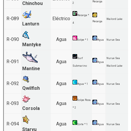
Recarga
Chinchou
2
Recarga *
R-089
Eléctrico
Wailord Lake
Recarga
Lanturn
4
R-090
Agua
Golpe * 1
Agua
Nurue Sea
Mantyke
Surf
Nurue Sea
R-091
Agua
Agua
Submarino
Wailord Lake
Mantine
R-092
Agua
Agua * 1
Agua
Nurue Sea
Qwilfish
Golpe Roca
R-093
Agua
Agua
Nurue Sea
Corsola
* 2
R-094
Agua
Corte * 1
Agua
Nurue Sea
Staryu