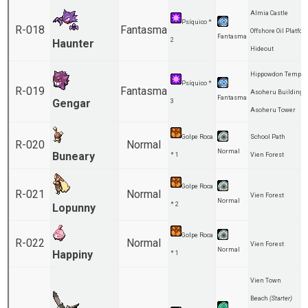
Almia Castle
Psíquico *
R-018
Fantasma
Offshore Oil Platfo
Fantasma
2
Haunter
Hideout
Hippowdon Temple
Psíquico *
R-019
Fantasma
Asoheru Building
Fantasma
Gengar
3
Asoheru Tower
Golpe Roca
School Path
R-020
Normal
Normal
Buneary
* 1
Vien Forest
Golpe Roca
R-021
Normal
Vien Forest
Normal
* 2
Lopunny
Golpe Roca
R-022
Normal
Vien Forest
Normal
Happiny
* 1
Vien Town
Beach
(Starter)