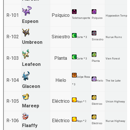
R-101
Psíquico
Hippowdon Temple
Teletransporte
Psíquico
Espeon
R-102
Siniestro
Corte * 3
Nurue Ruins
Siniestro
Umbreon
R-103
Planta
Corte * 3
Vien Forest
Planta
Leafeon
Golpe Roca
R-104
Hielo
Hielo
The Ice Lake
* 3
Glaceon
R-105
Eléctrico
Rayo * 1
Union Highway
Eléctrico
Mareep
R-106
Eléctrico
Rayo * 2
Nurue Highway
Eléctrico
Flaaffy