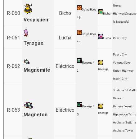
Nurue
Golpe Roca
R-060
Bicho
Bicho
Highway
(Despues d
* 3
Vespiquen
la Busqueda)
Golpe Roca
R-061
Lucha
Lucha
Pueru City
Tyrogue
* 1
Pueru City
Recarga *
Volcano Cave
R-062
Eléctrico
Magnemite
Recarga
2
Union Highway
Inochi Cliff
Offshore Oil Platfo
Hideout
Recarga *
Habura Desert
R-063
Eléctrico
Recarga
Magneton
5
Hippowdon Temple
Asoheru Building
Asoheru Tower