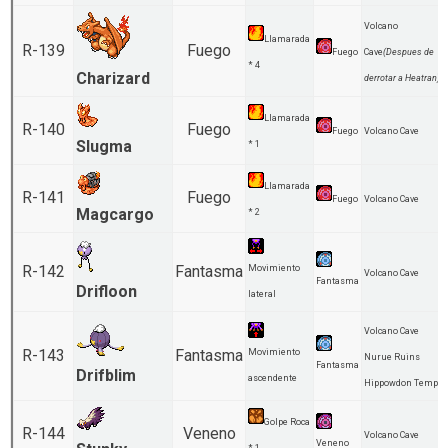
Volcano
Llamarada
R-139
Fuego
Fuego
Cave
(Despues de
* 4
Charizard
derrotar a Heatran)
Llamarada
R-140
Fuego
Fuego
Volcano Cave
Slugma
* 1
Llamarada
R-141
Fuego
Fuego
Volcano Cave
Magcargo
* 2
R-142
Fantasma
Movimiento
Volcano Cave
Fantasma
Drifloon
lateral
Volcano Cave
R-143
Fantasma
Movimiento
Nurue Ruins
Fantasma
Drifblim
ascendente
Hippowdon Temple
Golpe Roca
R-144
Veneno
Volcano Cave
Veneno