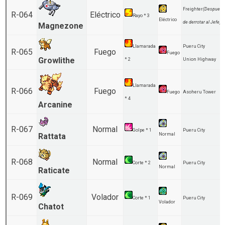
Freighter
(Despues
R-064
Eléctrico
Rayo * 3
Eléctrico
de derrotar al Jefe)
Magnezone
Llamarada
Pueru City
R-065
Fuego
Fuego
Growlithe
* 2
Union Highway
Llamarada
R-066
Fuego
Fuego
Asoheru Tower
* 4
Arcanine
R-067
Normal
Golpe * 1
Pueru City
Rattata
Normal
R-068
Normal
Corte * 2
Pueru City
Normal
Raticate
R-069
Volador
Corte * 1
Pueru City
Volador
Chatot