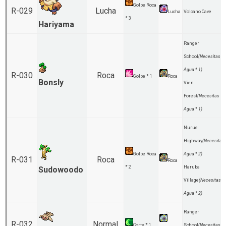
Golpe Roca
R-029
Lucha
Lucha
Volcano Cave
* 3
Hariyama
Ranger
School
(Necesitas
Agua * 1)
R-030
Roca
Golpe * 1
Roca
Bonsly
Vien
Forest
(Necesitas
Agua * 1)
Nurue
Highway
(Necesitas
Golpe Roca
Agua * 2)
R-031
Roca
Roca
* 2
Haruba
Sudowoodo
Village
(Necesitas
Agua * 2)
Ranger
R-032
Normal
Corte * 1
School
(Necesitas