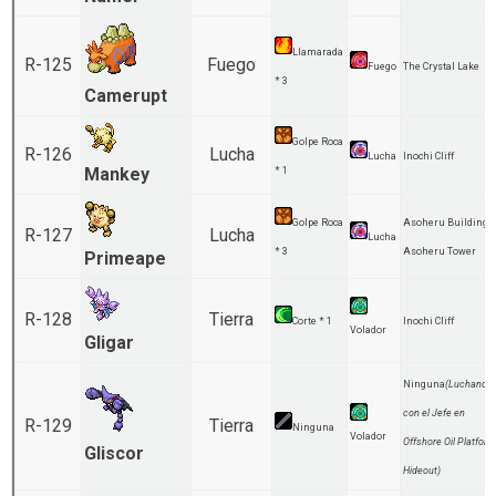
Llamarada
R-125
Fuego
Fuego
The Crystal Lake
* 3
Camerupt
Golpe Roca
R-126
Lucha
Lucha
Inochi Cliff
Mankey
* 1
Golpe Roca
Asoheru Building
R-127
Lucha
Lucha
* 3
Asoheru Tower
Primeape
R-128
Tierra
Corte * 1
Inochi Cliff
Volador
Gligar
Ninguna
(Luchando
con el Jefe en
R-129
Tierra
Ninguna
Volador
Offshore Oil Platform
Gliscor
Hideout)