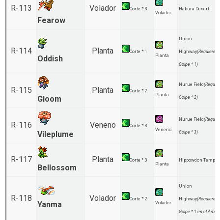
R-113
Volador
Corte * 3
Habura Desert
Volador
Fearow
Union
R-114
Planta
Corte * 1
Highway
(Requiere
Planta
Oddish
Golpe * 1)
Nurue Field
(Requie
R-115
Planta
Corte * 2
Planta
Gloom
Golpe * 2)
Nurue Field
(Requie
R-116
Veneno
Corte * 3
Veneno
Vileplume
Golpe * 3)
R-117
Planta
Corte * 3
Hippowdon Temple
Planta
Bellossom
Union
R-118
Volador
Corte * 2
Highway
(Requiere
Yanma
Volador
Golpe * 1 en el Arbol)