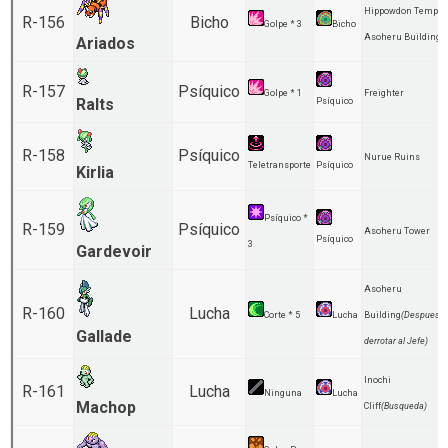
Hippowdon Temple
R-156
Bicho
Golpe * 3
Bicho
Asoheru Building
Ariados
R-157
Psíquico
Golpe * 1
Freighter
Ralts
Psíquico
R-158
Psíquico
Nurue Ruins
Teletransporte
Psíquico
Kirlia
Psíquico *
R-159
Psíquico
Asoheru Tower
Psíquico
3
Gardevoir
Asoheru
R-160
Lucha
Corte * 5
Lucha
Building
(Despues d
Gallade
derrotar al Jefe)
Inochi
R-161
Lucha
Ninguna
Lucha
Machop
Cliff
(Busqueda)