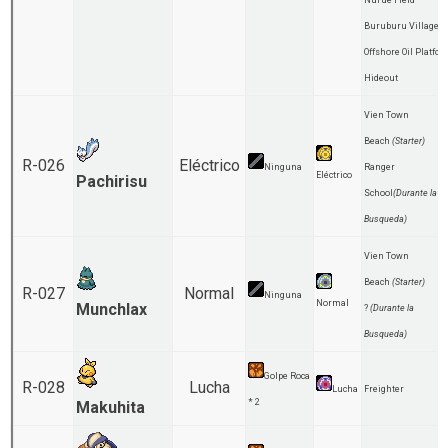
Nurue Field
Buruburu Village
Offshore Oil Platfo
Hideout
Vien Town
Beach
(Starter)
R-026
Eléctrico
Ninguna
Ranger
Eléctrico
Pachirisu
School
(Durante la
Busqueda)
Vien Town
Beach
(Starter)
R-027
Normal
Ninguna
Normal
Munchlax
?
(Durante la
Busqueda)
Golpe Roca
R-028
Lucha
Lucha
Freighter
* 2
Makuhita