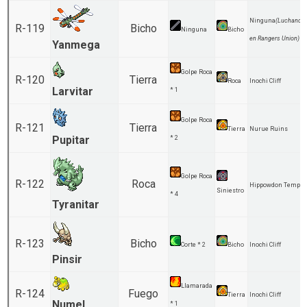
Ninguna
(Luchando
R-119
Bicho
Ninguna
Bicho
en Rangers Union)
Yanmega
Golpe Roca
R-120
Tierra
Roca
Inochi Cliff
Larvitar
* 1
Golpe Roca
R-121
Tierra
Tierra
Nurue Ruins
Pupitar
* 2
Golpe Roca
R-122
Roca
Hippowdon Temple
Siniestro
* 4
Tyranitar
R-123
Bicho
Corte * 2
Bicho
Inochi Cliff
Pinsir
Llamarada
R-124
Fuego
Tierra
Inochi Cliff
Numel
* 1