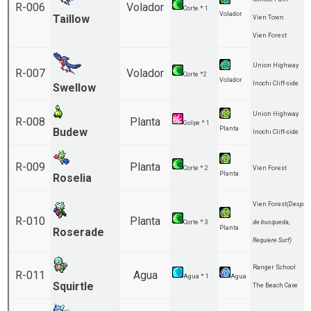
R-006
Volador
Corte * 1
Volador
Taillow
Vien Town
Vien Forest
Union Highway
R-007
Volador
Corte *2
Volador
Inochi Cliff-side
Swellow
Union Highway
R-008
Planta
Golpe * 1
Planta
Budew
Inochi Cliff-side
R-009
Planta
Corte * 2
Vien Forest
Planta
Roselia
Vien Forest
(Despue
R-010
Planta
Corte * 3
de busqueda,
Planta
Roserade
Requiere Surf)
Ranger School
R-011
Agua
Agua * 1
Agua
Squirtle
The Beach Cave