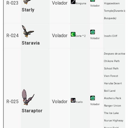
R-023
Volador
Ninguna
Hippowdown
Volador
Starly
Temple
(Durante la
Busqueda)
R-024
Volador
Corte * 2
Inochi Cliff
Volador
Staravia
Despues de activar
:
Chikore Path
School Path
Vien Forest
Haruba Desert
Boil Land
Asoheru Park
R-025
Volador
Vuelo
Volador
Ranger Union
Staraptor
The Ice Lake
Nurue Highway