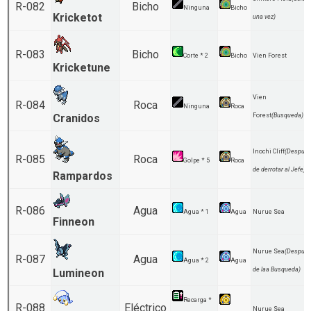
R-082
Bicho
Ninguna
Bicho
Kricketot
una vez)
R-083
Bicho
Corte * 2
Bicho
Vien Forest
Kricketune
Vien
R-084
Roca
Ninguna
Roca
Cranidos
Forest
(Busqueda)
Inochi Cliff
(Despue
R-085
Roca
Golpe * 5
Roca
de derrotar al Jefe)
Rampardos
R-086
Agua
Agua * 1
Agua
Nurue Sea
Finneon
Nurue Sea
(Despue
R-087
Agua
Agua * 2
Agua
de laa Busqueda)
Lumineon
Recarga *
R-088
Eléctrico
Nurue Sea