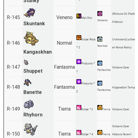
Stunky
* 1
Offshore Oil Platfo
R-145
Veneno
Mal Olor
Veneno
Hideout
Skuntank
Golpe Roca
Unknown
(Luchand
R-146
Normal
Normal
* 2
en Nurue Ruins)
Kangaskhan
Psíquico *
R-147
Fantasma
Volcano Cave
Shuppet
Fantasma
1
Psíquico *
R-148
Fantasma
Hippowdon Temple
Fantasma
Banette
2
R-149
Tierra
Golpe * 2
Tierra
Volcano Cave
Rhyhorn
Volcano Cave
R-150
Tierra
Golpe * 4
Tierra
Habura Desert