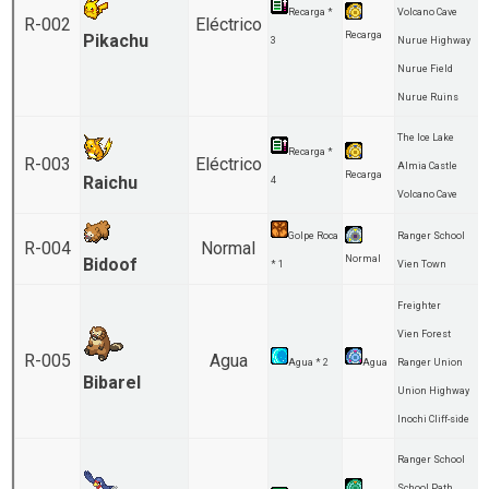
Recarga *
Volcano Cave
R-002
Eléctrico
Recarga
Pikachu
3
Nurue Highway
Nurue Field
Nurue Ruins
The Ice Lake
Recarga *
R-003
Eléctrico
Almia Castle
Recarga
Raichu
4
Volcano Cave
Golpe Roca
Ranger School
R-004
Normal
Normal
Bidoof
* 1
Vien Town
Freighter
Vien Forest
R-005
Agua
Agua * 2
Agua
Ranger Union
Bibarel
Union Highway
Inochi Cliff-side
Ranger School
School Path