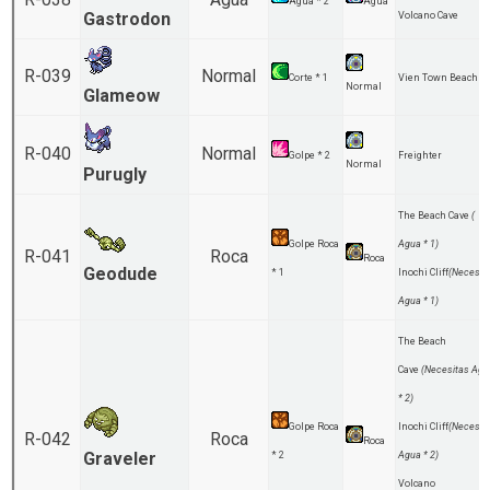
Agua * 2
Agua
Gastrodon
Volcano Cave
R-039
Normal
Corte * 1
Vien Town Beach
Normal
Glameow
R-040
Normal
Golpe * 2
Freighter
Normal
Purugly
The Beach Cave
(
Golpe Roca
Agua * 1)
R-041
Roca
Roca
Geodude
* 1
Inochi Cliff
(Necesit
Agua * 1)
The Beach
Cave
(Necesitas Agu
* 2)
Golpe Roca
Inochi Cliff
(Necesit
R-042
Roca
Roca
Graveler
* 2
Agua * 2)
Volcano