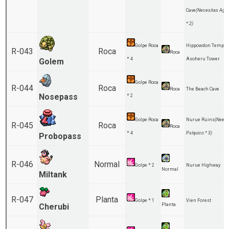
Cave
(Necesitas Agu
* 2)
Golpe Roca
Hippowdon Temple
R-043
Roca
Roca
* 4
Asoheru Tower
Golem
Golpe Roca
R-044
Roca
Roca
The Beach Cave
Nosepass
* 2
Golpe Roca
Nurue Ruins
(Need
R-045
Roca
Roca
* 4
Psíquico * 3)
Probopass
R-046
Normal
Golpe * 2
Nurue Highway
Normal
Miltank
R-047
Planta
Golpe * 1
Vien Forest
Cherubi
Planta