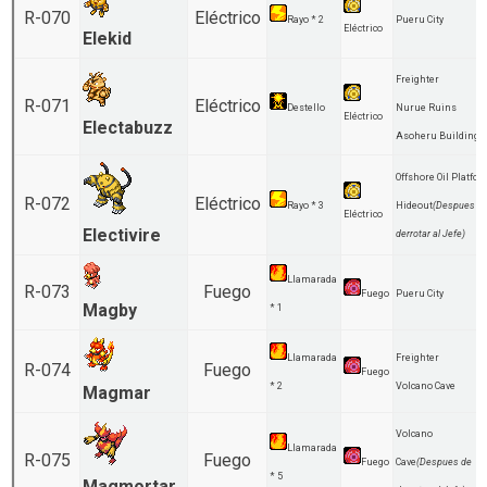
R-070
Eléctrico
Rayo * 2
Pueru City
Eléctrico
Elekid
Freighter
R-071
Eléctrico
Destello
Nurue Ruins
Eléctrico
Electabuzz
Asoheru Building
Offshore Oil Platfo
R-072
Eléctrico
Rayo * 3
Hideout
(Despues d
Eléctrico
Electivire
derrotar al Jefe)
Llamarada
R-073
Fuego
Fuego
Pueru City
Magby
* 1
Llamarada
Freighter
R-074
Fuego
Fuego
* 2
Volcano Cave
Magmar
Volcano
Llamarada
R-075
Fuego
Fuego
Cave
(Despues de
* 5
Magmortar