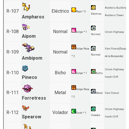
Asoheru Building
R-107
Eléctrico
Rayo * 3
Eléctrico
Asoheru Tower
Ampharos
R-108
Normal
Golpe * 1
Union Highway
Normal
Aipom
Golpe Roca
Vien Forest
(Despue
R-109
Normal
Normal
* 2
de la Busqueda)
Ambipom
Union Highway
R-110
Bicho
Golpe * 1
Bicho
Pineco
Inochi Cliff
Golpe Roca
R-111
Metal
Metal
Vien Forest
Forretress
* 2
Union Highway
R-112
Volador
Corte * 1
Volador
Spearow
Inochi Cliff