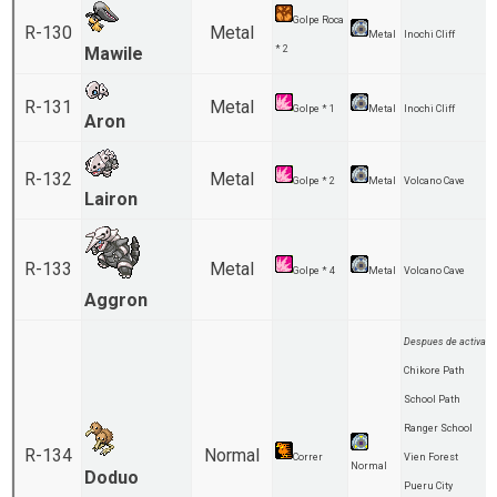
Golpe Roca
R-130
Metal
Metal
Inochi Cliff
Mawile
* 2
R-131
Metal
Golpe * 1
Metal
Inochi Cliff
Aron
R-132
Metal
Golpe * 2
Metal
Volcano Cave
Lairon
R-133
Metal
Golpe * 4
Metal
Volcano Cave
Aggron
Despues de activar:
Chikore Path
School Path
Ranger School
R-134
Normal
Correr
Vien Forest
Normal
Doduo
Pueru City