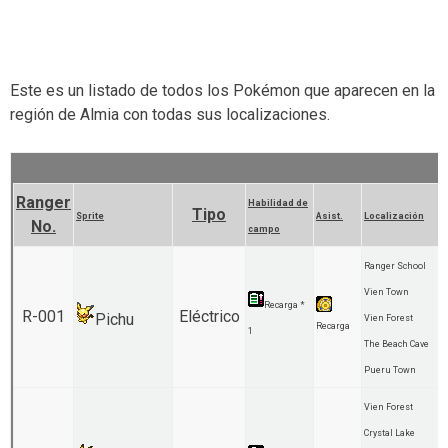
Este es un listado de todos los Pokémon que aparecen en la
región de Almia con todas sus localizaciones.
Ranger
Habilidad de
Tipo
Sprite
Asist.
Localización
No.
campo
Ranger School
Vien Town
Recarga *
R-001
Eléctrico
Pichu
Vien Forest
Recarga
1
The Beach Cave
Pueru Town
Vien Forest
Crystal Lake