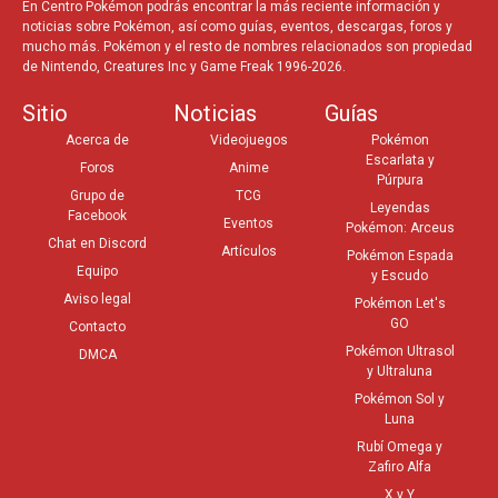
En Centro Pokémon podrás encontrar la más reciente información y
noticias sobre Pokémon, así como guías, eventos, descargas, foros y
mucho más. Pokémon y el resto de nombres relacionados son propiedad
de Nintendo, Creatures Inc y Game Freak 1996-2026.
Sitio
Noticias
Guías
Acerca de
Videojuegos
Pokémon
Escarlata y
Foros
Anime
Púrpura
Grupo de
TCG
Leyendas
Facebook
Eventos
Pokémon: Arceus
Chat en Discord
Artículos
Pokémon Espada
Equipo
y Escudo
Aviso legal
Pokémon Let's
GO
Contacto
Pokémon Ultrasol
DMCA
y Ultraluna
Pokémon Sol y
Luna
Rubí Omega y
Zafiro Alfa
X y Y