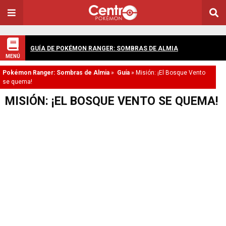
GUÍA DE POKÉMON RANGER: SOMBRAS DE ALMIA
MENÚ
Pokémon Ranger: Sombras de Almia
»
Guía
»
Misión: ¡El Bosque Vento
se quema!
MISIÓN: ¡EL BOSQUE VENTO SE QUEMA!