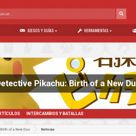
JUEGOS Y GUÍAS
HERRAMIENTAS
etective Pikachu: Birth of a New D
ARTÍCULOS
INTERCAMBIOS Y BATALLAS
 Birth of a New Duo
Noticias