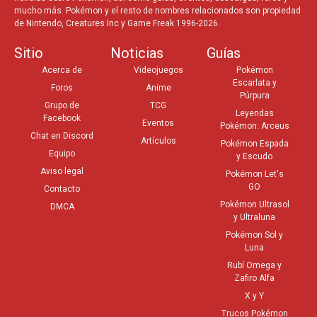
mucho más. Pokémon y el resto de nombres relacionados son propiedad
de Nintendo, Creatures Inc y Game Freak 1996-2026.
Sitio
Noticias
Guías
Acerca de
Videojuegos
Pokémon
Escarlata y
Foros
Anime
Púrpura
Grupo de
TCG
Leyendas
Facebook
Eventos
Pokémon: Arceus
Chat en Discord
Artículos
Pokémon Espada
Equipo
y Escudo
Aviso legal
Pokémon Let's
GO
Contacto
Pokémon Ultrasol
DMCA
y Ultraluna
Pokémon Sol y
Luna
Rubí Omega y
Zafiro Alfa
X y Y
Trucos Pokémon