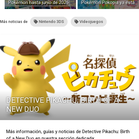
Pokémon hasta junio de 2026
Pokémon Pokopia ya está
disponible con buceo y
construcción submarina
Nintendo 3DS
Videojuegos
Más noticias de
DETECTIVE PIKACHU: BIRTH OF A
NEW DUO
Más información, guías y noticias de Detective Pikachu: Birth
of a New Duo en nuestra sección dedicada: