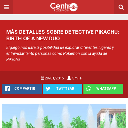
MÁS DETALLES SOBRE DETECTIVE PIKACHU:
BIRTH OF A NEW DUO
El juego nos dará la posibilidad de explorar diferentes lugares y
entrevistar tanto personas como Pokémon con la ayuda de
Pikachu.
29/01/2016
Smile
COMPARTIR
TWITTEAR
WHATSAPP