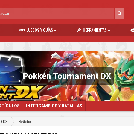
JUEGOS Y GUÍAS
HERRAMIENTAS
Pokkén Tournament DX
ARTÍCULOS
INTERCAMBIOS Y BATALLAS
t DX
Noticias