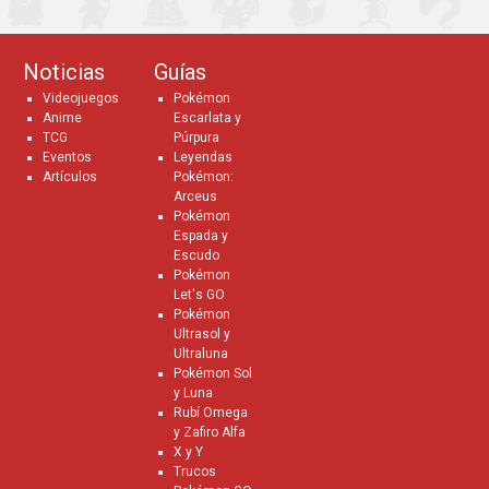
Noticias
Guías
Videojuegos
Pokémon
Anime
Escarlata y
TCG
Púrpura
Eventos
Leyendas
Artículos
Pokémon:
Arceus
Pokémon
Espada y
Escudo
Pokémon
Let's GO
Pokémon
Ultrasol y
Ultraluna
Pokémon Sol
y Luna
Rubí Omega
y Zafiro Alfa
X y Y
Trucos