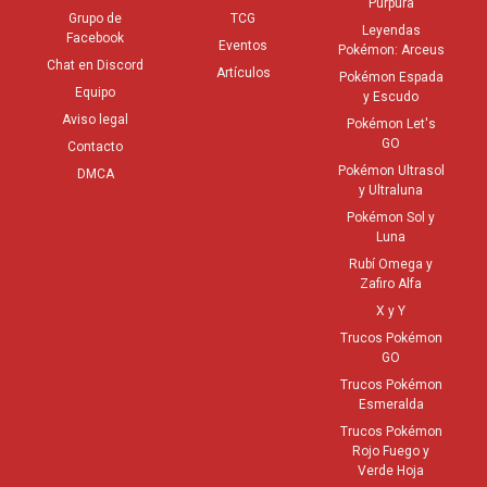
Púrpura
Grupo de
TCG
Leyendas
Facebook
Eventos
Pokémon: Arceus
Chat en Discord
Artículos
Pokémon Espada
Equipo
y Escudo
Aviso legal
Pokémon Let's
GO
Contacto
Pokémon Ultrasol
DMCA
y Ultraluna
Pokémon Sol y
Luna
Rubí Omega y
Zafiro Alfa
X y Y
Trucos Pokémon
GO
Trucos Pokémon
Esmeralda
Trucos Pokémon
Rojo Fuego y
Verde Hoja