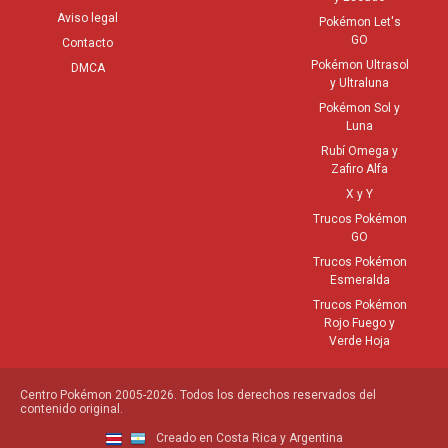
Aviso legal
Pokémon Let's
GO
Contacto
Pokémon Ultrasol
DMCA
y Ultraluna
Pokémon Sol y
Luna
Rubí Omega y
Zafiro Alfa
X y Y
Trucos Pokémon
GO
Trucos Pokémon
Esmeralda
Trucos Pokémon
Rojo Fuego y
Verde Hoja
Centro Pokémon 2005-2026. Todos los derechos reservados del
contenido original.
Creado en Costa Rica y Argentina