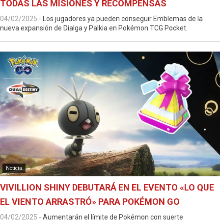
TODAS LAS MISIONES Y RECOMPENSAS
04/02/2025
-
Los jugadores ya pueden conseguir Emblemas de la
nueva expansión de Dialga y Palkia en Pokémon TCG Pocket.
Noticia
VIVILLION SHINY DEBUTARÁ EN EL EVENTO «LO QUE
EL VIENTO ARRASTRÓ» PARA POKÉMON GO
04/02/2025
-
Aumentarán el límite de Pokémon con suerte