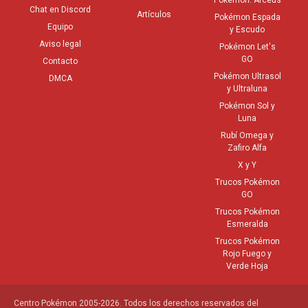
Pokémon: Arceus
Chat en Discord
Artículos
Pokémon Espada
Equipo
y Escudo
Aviso legal
Pokémon Let's
GO
Contacto
Pokémon Ultrasol
DMCA
y Ultraluna
Pokémon Sol y
Luna
Rubí Omega y
Zafiro Alfa
X y Y
Trucos Pokémon
GO
Trucos Pokémon
Esmeralda
Trucos Pokémon
Rojo Fuego y
Verde Hoja
Centro Pokémon 2005-2026. Todos los derechos reservados del