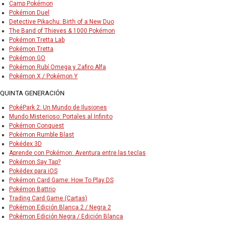
Camp Pokémon
Pokémon Duel
Detective Pikachu: Birth of a New Duo
The Band of Thieves & 1000 Pokémon
Pokémon Tretta Lab
Pokémon Tretta
Pokémon GO
Pokémon Rubí Omega y Zafiro Alfa
Pokémon X / Pokémon Y
QUINTA GENERACIÓN
PokéPark 2: Un Mundo de Ilusiones
Mundo Misterioso: Portales al Infinito
Pokémon Conquest
Pokémon Rumble Blast
Pokédex 3D
Aprende con Pokémon: Aventura entre las teclas
Pokémon Say Tap?
Pokédex para iOS
Pokémon Card Game: How To Play DS
Pokémon Battrio
Trading Card Game (Cartas)
Pokémon Edición Blanca 2 / Negra 2
Pokémon Edición Negra / Edición Blanca