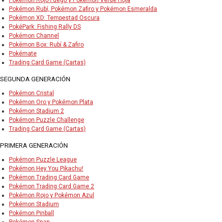
Pokémon Rubí, Pokémon Zafiro y Pokémon Esmeralda
Pokémon XD: Tempestad Oscura
PokéPark: Fishing Rally DS
Pokémon Channel
Pokémon Box: Rubí & Zafiro
Pokémate
Trading Card Game (Cartas)
SEGUNDA GENERACIÓN
Pokémon Cristal
Pokémon Oro y Pokémon Plata
Pokémon Stadium 2
Pokémon Puzzle Challenge
Trading Card Game (Cartas)
PRIMERA GENERACIÓN
Pokémon Puzzle League
Pokémon Hey You Pikachu!
Pokémon Trading Card Game
Pokémon Trading Card Game 2
Pokémon Rojo y Pokémon Azul
Pokémon Stadium
Pokémon Pinball
Pokémon Snap