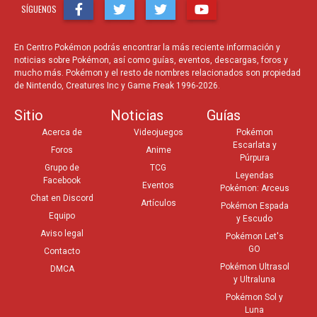
SÍGUENOS
En Centro Pokémon podrás encontrar la más reciente información y
noticias sobre Pokémon, así como guías, eventos, descargas, foros y
mucho más. Pokémon y el resto de nombres relacionados son propiedad
de Nintendo, Creatures Inc y Game Freak 1996-2026.
Sitio
Noticias
Guías
Acerca de
Videojuegos
Pokémon
Escarlata y
Foros
Anime
Púrpura
Grupo de
TCG
Leyendas
Facebook
Eventos
Pokémon: Arceus
Chat en Discord
Artículos
Pokémon Espada
Equipo
y Escudo
Aviso legal
Pokémon Let's
GO
Contacto
Pokémon Ultrasol
DMCA
y Ultraluna
Pokémon Sol y
Luna