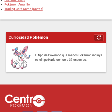
Pokémon Amarillo
Trading Card Game (Cartas)
Curiosidad Pokémon
El tipo de Pokémon que menos Pokémon incluye
es el tipo Hada con solo 37 especies.