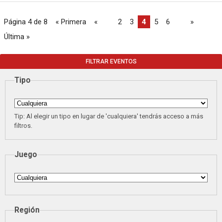
Página 4 de 8
« Primera
«
...
2
3
4
5
6
...
»
Última »
FILTRAR EVENTOS
Tipo
Tip: Al elegir un tipo en lugar de 'cualquiera' tendrás acceso a más
filtros.
Juego
Región