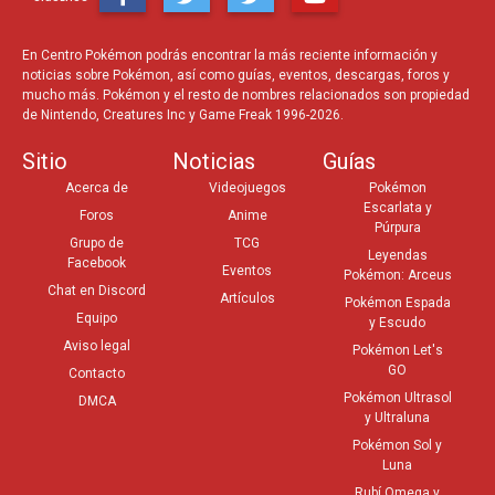
En Centro Pokémon podrás encontrar la más reciente información y
noticias sobre Pokémon, así como guías, eventos, descargas, foros y
mucho más. Pokémon y el resto de nombres relacionados son propiedad
de Nintendo, Creatures Inc y Game Freak 1996-2026.
Sitio
Noticias
Guías
Acerca de
Videojuegos
Pokémon
Escarlata y
Foros
Anime
Púrpura
Grupo de
TCG
Leyendas
Facebook
Eventos
Pokémon: Arceus
Chat en Discord
Artículos
Pokémon Espada
Equipo
y Escudo
Aviso legal
Pokémon Let's
GO
Contacto
Pokémon Ultrasol
DMCA
y Ultraluna
Pokémon Sol y
Luna
Rubí Omega y