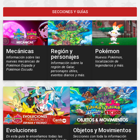
SECCIONES Y GUÍAS
Mecánicas
Región y
Pokémon
personajes
Información sobre las
Nuevos Pokémon,
nuevas mecánicas de
localización de
Información sobre la
Pokémon Espada y
legendarios y más.
región de Galar,
Pokémon Escudo.
personajes útiles,
eventos diarios y más.
Evoluciones
Objetos y Movimientos
En esta guía te enseñamos todas las
Secciones con toda la información