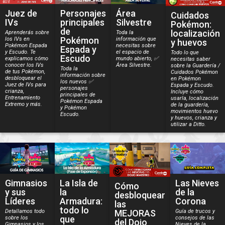
Juez de
Área
Personajes
Cuidados
IVs
Silvestre
principales
Pokémon:
de
localización
Aprenderás sobre
Toda la
Pokémon
los IVs en
información que
y huevos
Pokémon Espada
necesitas sobre
Espada y
y Escudo. Te
el espacio de
Todo lo que
Escudo
explicamos cómo
mundo abierto, ✅
necesitas saber
conocer los IVs
Área Silvestre.
sobre la Guardería /
Toda la
de tus Pokémon,
Cuidados Pokémon
información sobre
desbloquear el
en Pokémon
los nuevos ✅
Juez de IVs para
Espada y Escudo.
personajes
crianza,
Incluye cómo
principales de
Entrenamiento
usarla, localización
Pokémon Espada
Extremo y más.
de la guardería,
y Pokémon
movimientos huevo
Escudo.
y huevos, crianza y
utilizar a Ditto.
Gimnasios
La Isla de
Las Nieves
Cómo
y sus
la
de la
desbloquear
Líderes
Armadura:
Corona
las
todo lo
Detallamos todo
Guía de trucos y
MEJORAS
que
sobre los
consejos de las
del Dojo
Gimnasios y los
Nieves de la