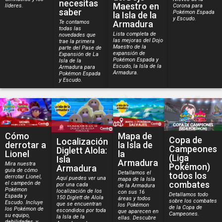
necesitas
Maestro en
líderes.
Corona para
saber
Pokémon Espada
la Isla de la
y Escudo.
Te contamos
Armadura
todas las
Lista completa de
novedades que
las mejoras del Dojo
trae la primera
Maestro de la
parte del Pase de
expansión de
Expansión de La
Pokémon Espada y
Isla de la
Escudo, la Isla de la
Armadura para
Armadura.
Pokémon Espada
y Escudo.
Cómo
Mapa de
Copa de
Localización
derrotar a
la Isla de
Campeones
Diglett Alola:
Lionel
la
(Liga
Isla
Armadura
Mira nuestra
Pokémon)
Armadura
guía de cómo
Detallamos el
todos los
derrotar Lionel,
Aquí puedes ver una
mapa de la Isla
combates
el campeón de
por una cada
de la Armadura
Pokémon
localización de los
con sus 16
Detallamos todo
Espada y
150 Diglett de Alola
áreas y todos
sobre los combates
Escudo. Incluye
que se encuentran
los Pokémon
de la Copa de
los Pokémon de
escondidos por toda
que aparecen en
Campeones.
su equipo,
la Isla de la
ellas. Descubre
debilidades, y