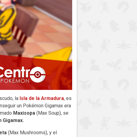
scudo, la
Isla de la Armadura
, es
conseguir un Pokémon Gigamax era
llamado
Maxisopa
(Max Soup), se
n Gigamax.
eta
(Max Mushrooms), y el