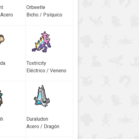
ht
Orbeetle
 Acero
Bicho / Psíquico
da
Toxtricity
Eléctrico / Veneno
ah
Duraludon
Acero / Dragón