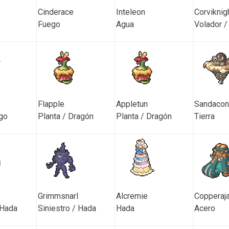
Cinderace
Inteleon
Corviknig
Fuego
Agua
Volador /
Flapple
Appletun
Sandacon
go
Planta / Dragón
Planta / Dragón
Tierra
Grimmsnarl
Alcremie
Copperaj
 Hada
Siniestro / Hada
Hada
Acero