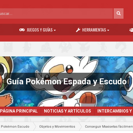
JUEGOS Y GUÍAS
HERRAMIENTAS
Guía Pokémon Espada y Escudo
PÁGINA PRINCIPAL
NOTICIAS Y ARTÍCULOS
INTERCAMBIOS Y
y Pokémon Escudo
Objetos y Movimientos
Conseguir Maxisetas fácilment