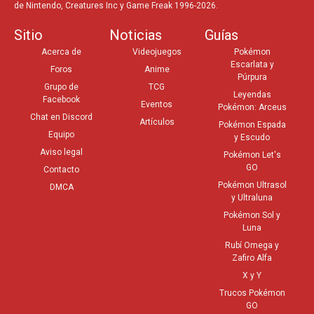
de Nintendo, Creatures Inc y Game Freak 1996-2026.
Sitio
Noticias
Guías
Acerca de
Videojuegos
Pokémon
Escarlata y
Foros
Anime
Púrpura
Grupo de
TCG
Leyendas
Facebook
Eventos
Pokémon: Arceus
Chat en Discord
Artículos
Pokémon Espada
Equipo
y Escudo
Aviso legal
Pokémon Let's
GO
Contacto
Pokémon Ultrasol
DMCA
y Ultraluna
Pokémon Sol y
Luna
Rubí Omega y
Zafiro Alfa
X y Y
Trucos Pokémon
GO