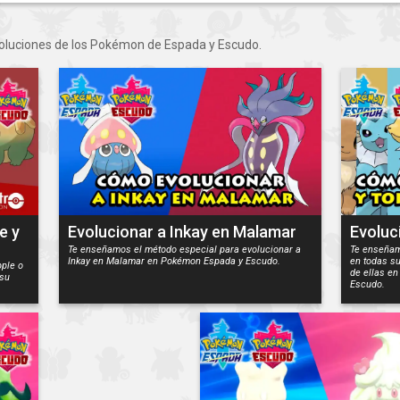
voluciones de los Pokémon de Espada y Escudo.
e y
Evolucionar a Inkay en Malamar
Evoluc
Te enseñamos el método especial para evolucionar a
Te enseñam
Inkay en Malamar en Pokémon Espada y Escudo.
en todas s
ple o
de ellas e
 su
Escudo.