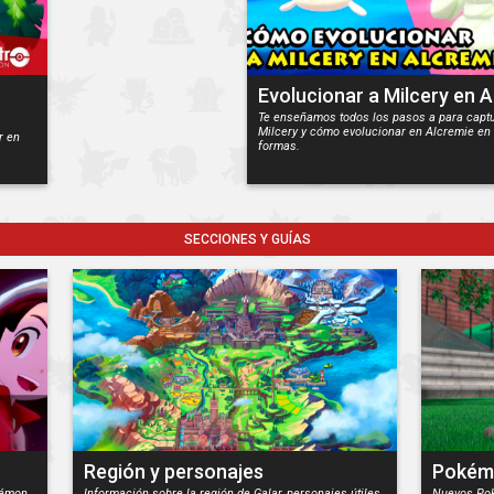
Evolucionar a Milcery en 
Te enseñamos todos los pasos a para captu
Milcery y cómo evolucionar en Alcremie en
r en
formas.
SECCIONES Y GUÍAS
Región y personajes
Pokém
kémon
Información sobre la región de Galar, personajes útiles,
Nuevos Pok