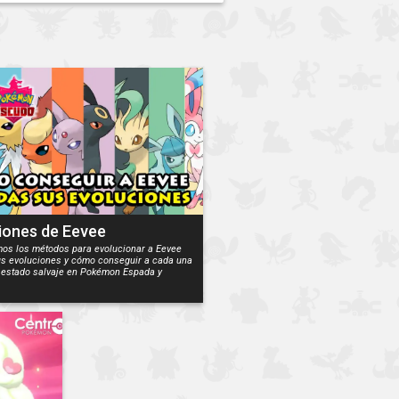
iones de Eevee
os los métodos para evolucionar a Eevee
us evoluciones y cómo conseguir a cada una
n estado salvaje en Pokémon Espada y