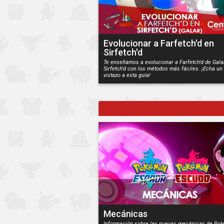
Evolucionar a Farfetch'd en
Sirfetch'd
Te enseñamos a evolucionar a Farfetch'd de Gala
Sirfetch'd con los métodos más fáciles. ¡Echa un
vistazo a esta guía!
Mecánicas
Información sobre las nuevas mecánicas de Po