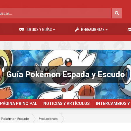
JUEGOS Y GUÍAS
HERRAMIENTAS
Guía Pokémon Espada y Escudo
PÁGINA PRINCIPAL
NOTICIAS Y ARTÍCULOS
INTERCAMBIOS Y
y Pokémon Escudo
Evoluciones