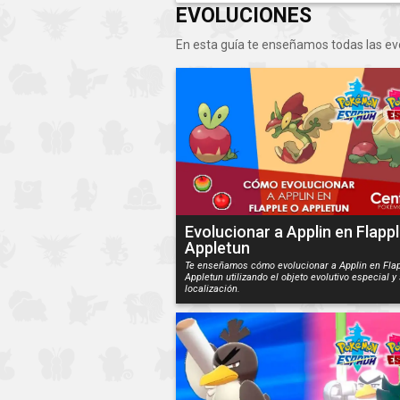
EVOLUCIONES
En esta guía te enseñamos todas las e
Evolucionar a Applin en Flappl
Appletun
Te enseñamos cómo evolucionar a Applin en Flap
Appletun utilizando el objeto evolutivo especial y
localización.