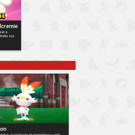
Alcremie
rar a
 todas sus
on
émon, localización de legendarios y más.