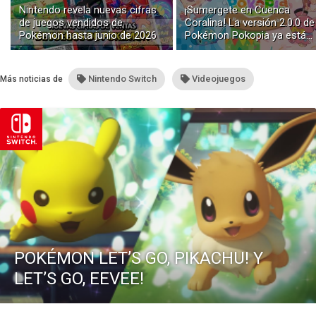
Nintendo revela nuevas cifras
¡Sumergete en Cuenca
de juegos vendidos de
Coralina! La versión 2.0.0 de
Pokémon hasta junio de 2026
Pokémon Pokopia ya está
disponible con buceo y
construcción submarina
Nintendo Switch
Videojuegos
Más noticias de
POKÉMON LET’S GO, PIKACHU! Y
LET’S GO, EEVEE!