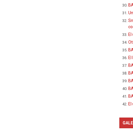
BA
Un
Sn
c
El
Ot
B
El
BA
BA
B
BA
BA
El
GALE