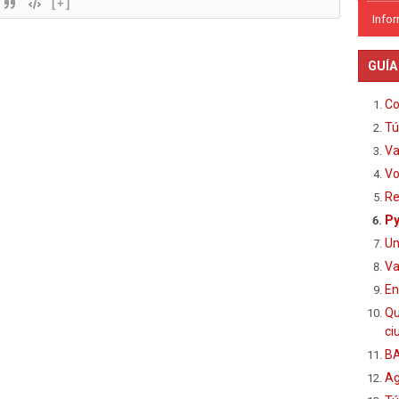
[+]
Info
GUÍA
Co
Tú
Va
Vo
Re
Py
Un
Va
En
Qu
ci
BA
Ag