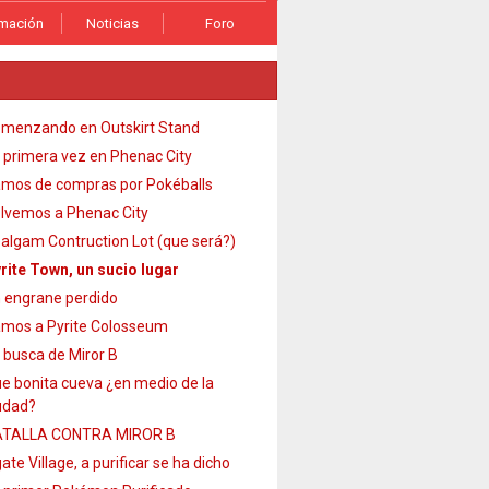
rmación
Noticias
Foro
menzando en Outskirt Stand
 primera vez en Phenac City
mos de compras por Pokéballs
lvemos a Phenac City
algam Contruction Lot (que será?)
rite Town, un sucio lugar
 engrane perdido
mos a Pyrite Colosseum
 busca de Miror B
e bonita cueva ¿en medio de la
udad?
TALLA CONTRA MIROR B
ate Village, a purificar se ha dicho