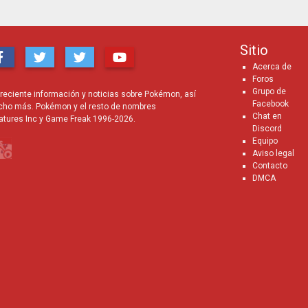
Sitio
Acerca de
Foros
Grupo de
eciente información y noticias sobre Pokémon, así
Facebook
cho más. Pokémon y el resto de nombres
Chat en
atures Inc y Game Freak 1996-2026.
Discord
Equipo
Aviso legal
Contacto
DMCA