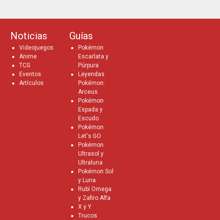
Noticias
Guías
Videojuegos
Pokémon
Anime
Escarlata y
TCG
Púrpura
Eventos
Leyendas
Artículos
Pokémon:
Arceus
Pokémon
Espada y
Escudo
Pokémon
Let's GO
Pokémon
Ultrasol y
Ultraluna
Pokémon Sol
y Luna
Rubí Omega
y Zafiro Alfa
X y Y
Trucos