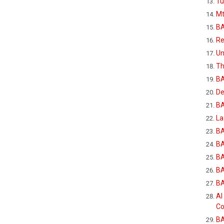
Tú
Mt
BA
Re
Un
Th
B
De
BA
La
BA
BA
B
BA
B
Al
Co
B