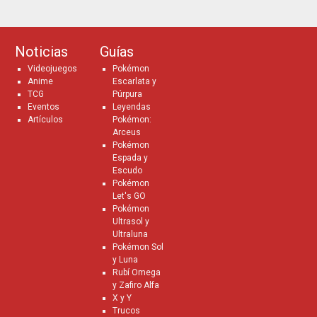
Noticias
Guías
Videojuegos
Pokémon
Anime
Escarlata y
TCG
Púrpura
Eventos
Leyendas
Artículos
Pokémon:
Arceus
Pokémon
Espada y
Escudo
Pokémon
Let's GO
Pokémon
Ultrasol y
Ultraluna
Pokémon Sol
y Luna
Rubí Omega
y Zafiro Alfa
X y Y
Trucos