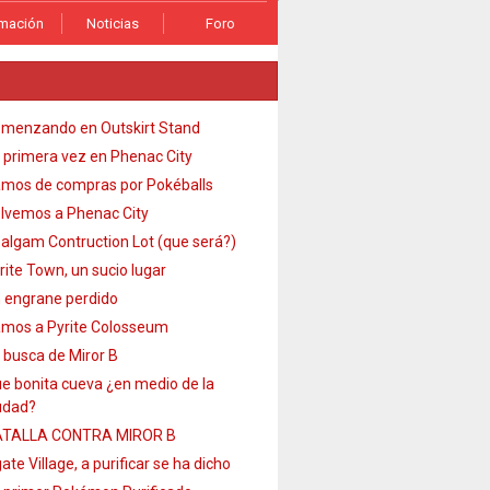
rmación
Noticias
Foro
menzando en Outskirt Stand
 primera vez en Phenac City
mos de compras por Pokéballs
lvemos a Phenac City
algam Contruction Lot (que será?)
rite Town, un sucio lugar
 engrane perdido
mos a Pyrite Colosseum
 busca de Miror B
e bonita cueva ¿en medio de la
udad?
TALLA CONTRA MIROR B
ate Village, a purificar se ha dicho