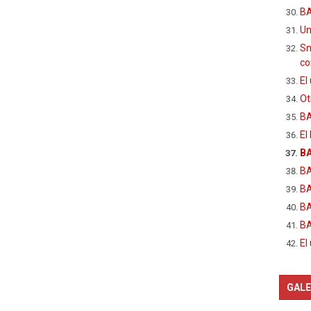
BA
Un
Sn
c
El
Ot
B
El
BA
BA
B
BA
BA
El
GALE