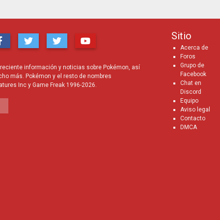
Sitio
Acerca de
Foros
Grupo de
eciente información y noticias sobre Pokémon, así
Facebook
cho más. Pokémon y el resto de nombres
Chat en
atures Inc y Game Freak 1996-2026.
Discord
Equipo
Aviso legal
Contacto
DMCA