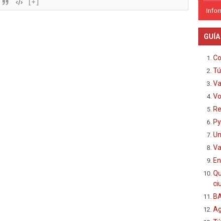
[+]
Info
GUÍA
Co
Tú
Va
Vo
Re
Py
Un
Va
En
Qu
ci
BA
Ag