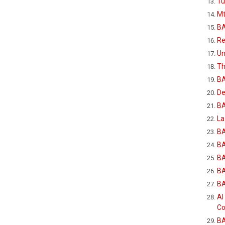
Tú
Mt
BA
Re
Un
Th
B
De
BA
La
BA
BA
B
BA
B
Al
Co
B