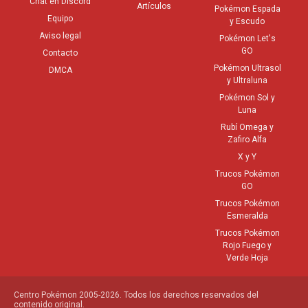
Chat en Discord
Artículos
Pokémon Espada
Equipo
y Escudo
Aviso legal
Pokémon Let's
GO
Contacto
Pokémon Ultrasol
DMCA
y Ultraluna
Pokémon Sol y
Luna
Rubí Omega y
Zafiro Alfa
X y Y
Trucos Pokémon
GO
Trucos Pokémon
Esmeralda
Trucos Pokémon
Rojo Fuego y
Verde Hoja
Centro Pokémon 2005-2026. Todos los derechos reservados del
contenido original.