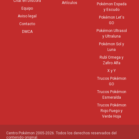
Chat en Discord
Artículos
Pokémon Espada
Equipo
y Escudo
Aviso legal
Pokémon Let's
GO
Contacto
Pokémon Ultrasol
DMCA
y Ultraluna
Pokémon Sol y
Luna
Rubí Omega y
Zafiro Alfa
X y Y
Trucos Pokémon
GO
Trucos Pokémon
Esmeralda
Trucos Pokémon
Rojo Fuego y
Verde Hoja
Centro Pokémon 2005-2026. Todos los derechos reservados del
contenido original.