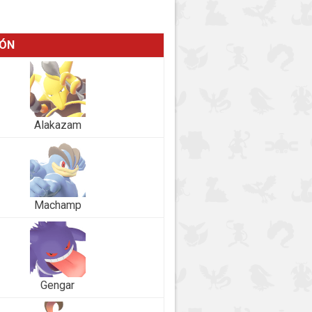
IÓN
Alakazam
Machamp
Gengar