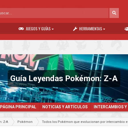
JUEGOS Y GUÍAS
HERRAMIENTAS
Guía Leyendas Pokémon: Z-A
PÁGINA PRINCIPAL
NOTICIAS Y ARTÍCULOS
INTERCAMBIOS Y
: Z-A
Pokémon
Todos los Pokémon que evolucionan por intercambio e