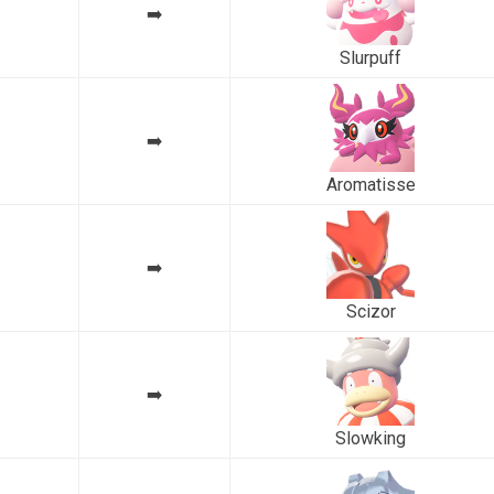
➡️
Slurpuff
➡️
Aromatisse
➡️
Scizor
➡️
Slowking