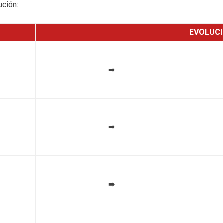
ución:
EVOLUC
➡️
➡️
➡️