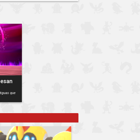
resan
tiguas que