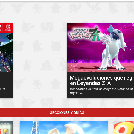
Megaevoluciones que reg
en Leyendas Z-A
 sus
Repasamos la lista de megaevoluciones an
regresan.
SECCIONES Y GUÍAS