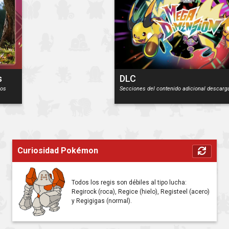
s
DLC
los
Secciones del contenido adicional descarg
Curiosidad Pokémon
Todos los regis son débiles al tipo lucha:
Regirock (roca), Regice (hielo), Registeel (acero)
y Regigigas (normal).