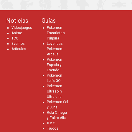
Noticias
Guías
Videojuegos
Pokémon
Anime
Escarlata y
TCG
Púrpura
Eventos
Leyendas
Artículos
Pokémon:
Arceus
Pokémon
Espada y
Escudo
Pokémon
Let's GO
Pokémon
Ultrasol y
Ultraluna
Pokémon Sol
y Luna
Rubí Omega
y Zafiro Alfa
X y Y
Trucos