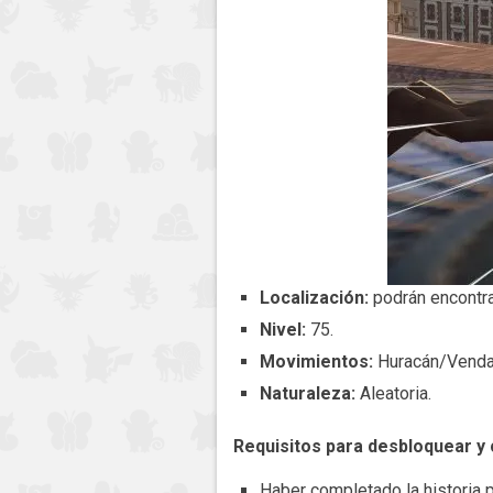
Localización:
podrán encontrar
Nivel:
75.
Movimientos:
Huracán/Vendav
Naturaleza:
Aleatoria.
Requisitos para desbloquear y 
Haber completado la historia pr