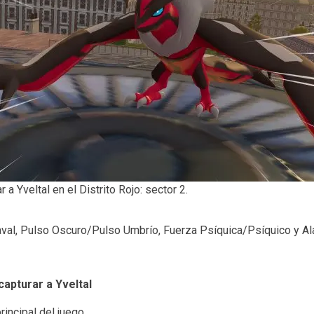
 a Yveltal en el Distrito Rojo: sector 2.
al, Pulso Oscuro/Pulso Umbrío, Fuerza Psíquica/Psíquico y Ala 
capturar a Yveltal
incipal del juego.