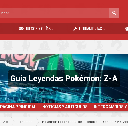
JUEGOS Y GUÍAS
HERRAMIENTAS
Guía Leyendas Pokémon: Z-A
PÁGINA PRINCIPAL
NOTICIAS Y ARTÍCULOS
INTERCAMBIOS Y
: Z-A
Pokémon
Pokémon Legendarios de Leyendas Pokémon Z-A y Mega