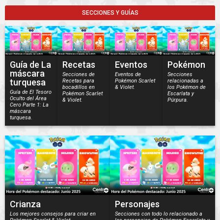
SECCIONES Y GUÍAS
Guía de La
Recetas
Eventos
Pokémon
máscara
Secciones de
Eventos de
Secciones
turquesa
Recetas para
Pokémon Scarlet
relacionadas a
bocadillos en
& Violet.
los Pokémon de
Guía de El Tesoro
Pokémon Scarlet
Escarlata y
Oculto del Área
& Violet.
Púrpura.
Cero Parte 1: La
máscara
turquesa.
Crianza
Personajes
Los mejores consejos para criar en
Secciones con todo lo relacionado a