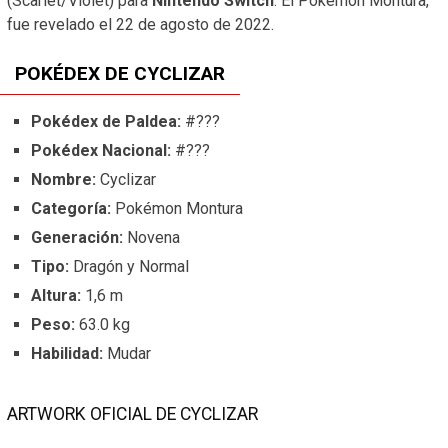
(Scarlet/Violet) para
Nintendo Switch
. El Pokémon Montura,
fue revelado el 22 de agosto de 2022.
POKÉDEX DE CYCLIZAR
Pokédex de Paldea:
#???
Pokédex Nacional:
#???
Nombre:
Cyclizar
Categoría:
Pokémon Montura
Generación:
Novena
Tipo:
Dragón y Normal
Altura:
1,6 m
Peso:
63.0 kg
Habilidad:
Mudar
ARTWORK OFICIAL DE CYCLIZAR