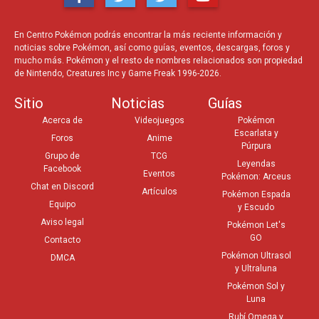
En Centro Pokémon podrás encontrar la más reciente información y
noticias sobre Pokémon, así como guías, eventos, descargas, foros y
mucho más. Pokémon y el resto de nombres relacionados son propiedad
de Nintendo, Creatures Inc y Game Freak 1996-2026.
Sitio
Noticias
Guías
Acerca de
Videojuegos
Pokémon
Escarlata y
Foros
Anime
Púrpura
Grupo de
TCG
Leyendas
Facebook
Eventos
Pokémon: Arceus
Chat en Discord
Artículos
Pokémon Espada
Equipo
y Escudo
Aviso legal
Pokémon Let's
GO
Contacto
Pokémon Ultrasol
DMCA
y Ultraluna
Pokémon Sol y
Luna
Rubí Omega y