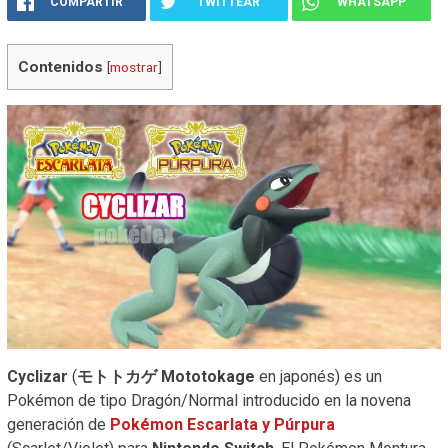
COMPARTIR
TWITTEAR
WHATSAPP
Contenidos
[
mostrar
]
Cyclizar
(
モトトカゲ Mototokage
en japonés) es un
Pokémon de tipo Dragón/Normal introducido en la novena
generación de
Pokémon Escarlata y Púrpura